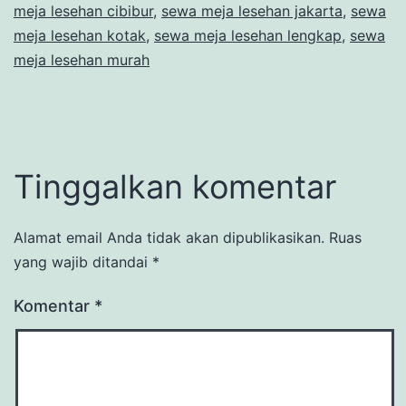
meja lesehan cibibur
,
sewa meja lesehan jakarta
,
sewa
meja lesehan kotak
,
sewa meja lesehan lengkap
,
sewa
meja lesehan murah
Tinggalkan komentar
Alamat email Anda tidak akan dipublikasikan.
Ruas
yang wajib ditandai
*
Komentar
*