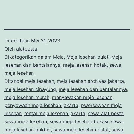
Diterbitkan
Mei 31, 2023
Oleh
alatpesta
Dikategorikan dalam
Meja
,
Meja lesehan bulat
,
Meja
lesehan dan bantalannya
,
meja lesehan kotak
,
sewa
meja lesehan
Ditandai
meja lesehan
,
meja lesehan archives jakarta
,
meja lesehan cipayung
,
meja lesehan dan bantalannya
,
meja lesehan murah
,
menyewakan meja lesehan
,
penyewaan meja lesehan jakarta
,
pwersewaan meja
lesehan
,
rental meja lesehan jakarta
,
sewa alat pesta
,
sewa meja lesehan
,
sewa meja lesehan bekasi
,
sewa
meja lesehan bukber
,
sewa meja lesehan bulat
,
sewa