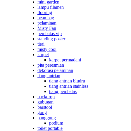
mini garden
lampu filamen
flooring
bean bag
pelaminan
Misty Fan
pembatas vip
standing poster
tirai
misty cool
karpet
karpet permadani
pita peresmian
dekorasi pelaminan
tiang antrian
tiang antrian bludru
tiang antrian stainless
tiang pembatas
backdrop
gubugan
barstool
gong
panggung
podium
toilet portable