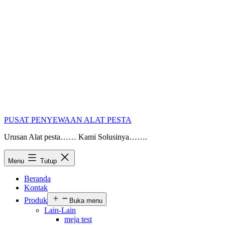
PUSAT PENYEWAAN ALAT PESTA
Urusan Alat pesta…… Kami Solusinya…….
Menu
Tutup
Beranda
Kontak
Produk
Buka menu
Lain-Lain
meja test