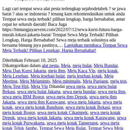
Lagi cari tempat sewa alat pesta terlengkap sejabodetabek ? se jawa
barat ? atau se indonesia ? tenang kam rekomendasikan untuk anda
Tempat sewa meja terbaik! pilihan lengkap, harga bersahabat, antar
cepat ke seluruh daerah! Baca Juga
https://bintangjayaevent.com/2022/07/12/sewa-kursi-futura-harga-
murah-lokasi-jakarta-barat/ Tempat Sewa Meja Terbaik! Pilihan
Lengkap, Harga Bersahabat! Sewa meja terbaik solusinya ada
bersama bintang jaya pastinya,…
Lanjutkan membaca
Tempat Sewa
Meja Terbaik! Pilihan Lengkap, Harga Bersahabat!
Diterbitkan
Februari 10, 2025
Dikategorikan dalam
alat pesta
,
Meja
,
meja bulat
,
Meja Bundar
,
Meja Dan Kursi Jakarta
,
meja ibm
,
Meja Kaca Vip
,
meja kotak
,
Meja Lesehan
,
Meja lesehan bulat
,
meja lesehan kotak
,
Meja
Meeting
,
Meja Melaminto
,
Meja minimalis
,
Meja Panjang
,
meja test
,
Meja Test Hpl
,
Meja Vip
Ditandai
sewa meja
,
sewa meja bulat
Bekasi
,
sewa meja bulat Jakarta
,
sewa meja bundar
,
sewa meja ibm
,
sewa meja IBM Bogor
,
sewa meja ibm Depok
,
sewa meja ibm
Jakarta
,
sewa meja ibm Karawang
,
sewa meja Jakarta
,
sewa meja
kotak
,
sewa meja kotak Bandung
,
sewa meja kotak Bekasi
,
sewa
meja kotak Bogor
,
sewa meja kotak Cikampek
,
sewa meja kotak
Depok
,
sewa meja kotak Jakarta
,
sewa meja kotak Karawang
,
sewa
meja kotak Purwakarta
,
sewa meja kotak Tangerang
,
sewa meja
kotak Teluk Jambe
,
Tempat Sewa Meja Bulat
,
Tempat Sewa Meja