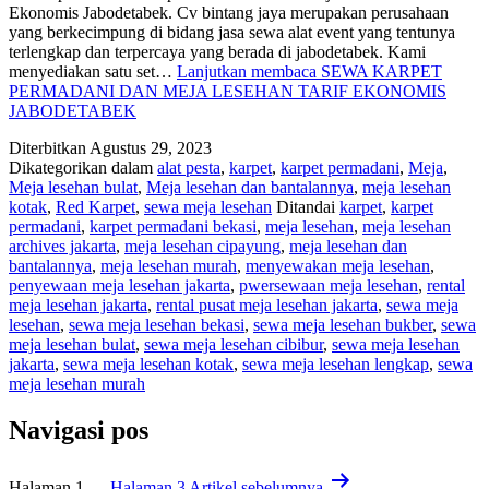
Ekonomis Jabodetabek. Cv bintang jaya merupakan perusahaan
yang berkecimpung di bidang jasa sewa alat event yang tentunya
terlengkap dan terpercaya yang berada di jabodetabek. Kami
menyediakan satu set…
Lanjutkan membaca
SEWA KARPET
PERMADANI DAN MEJA LESEHAN TARIF EKONOMIS
JABODETABEK
Diterbitkan
Agustus 29, 2023
Dikategorikan dalam
alat pesta
,
karpet
,
karpet permadani
,
Meja
,
Meja lesehan bulat
,
Meja lesehan dan bantalannya
,
meja lesehan
kotak
,
Red Karpet
,
sewa meja lesehan
Ditandai
karpet
,
karpet
permadani
,
karpet permadani bekasi
,
meja lesehan
,
meja lesehan
archives jakarta
,
meja lesehan cipayung
,
meja lesehan dan
bantalannya
,
meja lesehan murah
,
menyewakan meja lesehan
,
penyewaan meja lesehan jakarta
,
pwersewaan meja lesehan
,
rental
meja lesehan jakarta
,
rental pusat meja lesehan jakarta
,
sewa meja
lesehan
,
sewa meja lesehan bekasi
,
sewa meja lesehan bukber
,
sewa
meja lesehan bulat
,
sewa meja lesehan cibibur
,
sewa meja lesehan
jakarta
,
sewa meja lesehan kotak
,
sewa meja lesehan lengkap
,
sewa
meja lesehan murah
Navigasi pos
Halaman 1
…
Halaman 3
Artikel
sebelumnya