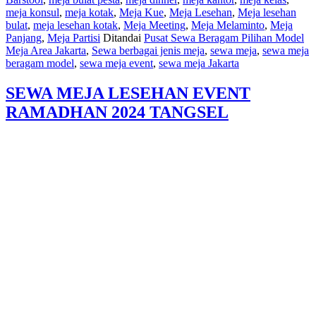
meja konsul
,
meja kotak
,
Meja Kue
,
Meja Lesehan
,
Meja lesehan
bulat
,
meja lesehan kotak
,
Meja Meeting
,
Meja Melaminto
,
Meja
Panjang
,
Meja Partisi
Ditandai
Pusat Sewa Beragam Pilihan Model
Meja Area Jakarta
,
Sewa berbagai jenis meja
,
sewa meja
,
sewa meja
beragam model
,
sewa meja event
,
sewa meja Jakarta
SEWA MEJA LESEHAN EVENT
RAMADHAN 2024 TANGSEL