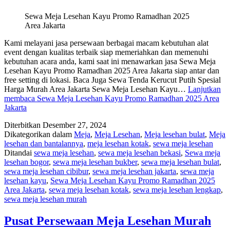
Sewa Meja Lesehan Kayu Promo Ramadhan 2025
Area Jakarta
Kami melayani jasa persewaan berbagai macam kebutuhan alat
event dengan kualitas terbaik siap memeriahkan dan memenuhi
kebutuhan acara anda, kami saat ini menawarkan jasa Sewa Meja
Lesehan Kayu Promo Ramadhan 2025 Area Jakarta siap antar dan
free setting di lokasi. Baca Juga Sewa Tenda Kerucut Putih Spesial
Harga Murah Area Jakarta Sewa Meja Lesehan Kayu…
Lanjutkan
membaca
Sewa Meja Lesehan Kayu Promo Ramadhan 2025 Area
Jakarta
Diterbitkan
Desember 27, 2024
Dikategorikan dalam
Meja
,
Meja Lesehan
,
Meja lesehan bulat
,
Meja
lesehan dan bantalannya
,
meja lesehan kotak
,
sewa meja lesehan
Ditandai
sewa meja lesehan
,
sewa meja lesehan bekasi
,
Sewa meja
lesehan bogor
,
sewa meja lesehan bukber
,
sewa meja lesehan bulat
,
sewa meja lesehan cibibur
,
sewa meja lesehan jakarta
,
sewa meja
lesehan kayu
,
Sewa Meja Lesehan Kayu Promo Ramadhan 2025
Area Jakarta
,
sewa meja lesehan kotak
,
sewa meja lesehan lengkap
,
sewa meja lesehan murah
Pusat Persewaan Meja Lesehan Murah