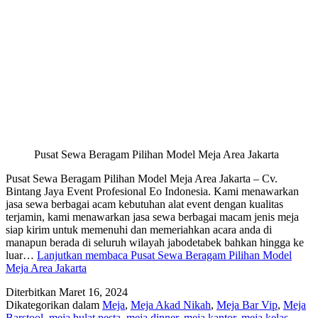
Pusat Sewa Beragam Pilihan Model Meja Area Jakarta
Pusat Sewa Beragam Pilihan Model Meja Area Jakarta – Cv.
Bintang Jaya Event Profesional Eo Indonesia. Kami menawarkan
jasa sewa berbagai acam kebutuhan alat event dengan kualitas
terjamin, kami menawarkan jasa sewa berbagai macam jenis meja
siap kirim untuk memenuhi dan memeriahkan acara anda di
manapun berada di seluruh wilayah jabodetabek bahkan hingga ke
luar…
Lanjutkan membaca
Pusat Sewa Beragam Pilihan Model
Meja Area Jakarta
Diterbitkan
Maret 16, 2024
Dikategorikan dalam
Meja
,
Meja Akad Nikah
,
Meja Bar Vip
,
Meja
Barstool
,
meja bulat pesta
,
meja dinner
,
meja kantor
,
meja kelas
,