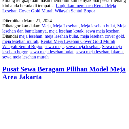
kurang lengkap dan masih membutuhkan banyak alat pesta ? tenang
kini anda berada di tempat…
Lanjutkan membaca
Rental Meja
Lesehan Cover Gold Murah Wilayah Sentul Bogor
Diterbitkan
Maret 21, 2024
Dikategorikan dalam
Meja
,
Meja Lesehan
,
Meja lesehan bulat
,
Meja
lesehan dan bantalannya
,
meja lesehan kotak
,
sewa meja lesehan
Ditandai
meja lesehan
,
meja lesehan bulat
,
meja lesehan cover gold
,
meja lesehan murah
,
Rental Meja Lesehan Cover Gold Murah
Wilayah Sentul Bogor
,
sewa meja
,
sewa meja lesehan
,
Sewa meja
lesehan bogor
,
sewa meja lesehan bulat
,
sewa meja lesehan jakarta
,
sewa meja lesehan murah
Pusat Sewa Beragam Pilihan Model Meja
Area Jakarta