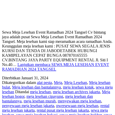
Sewa Meja Lesehan Event Ramadhan 2024 Tangsel Cv bintang
jaya adalah pusat Sewa Meja Lesehan Event Ramadhan 2024
Tangsel. Meja lesehan kami siap meramaikan acara ramadhan Anda.
Keunggulan meja lesehan kami : PUSAT SEWA SEGALA JENIS
KURSI DAN TENDA DI JABODETABEK HUBUNGI
KAMIPELAYAN CEPAT BUNGA 087870165555
CV.BINTANG JAYA PARTY EQUIPMENT RENTAL Jl. Siti I
No.40…
Lanjutkan membaca
SEWA MEJA LESEHAN EVENT
RAMADHAN 2024 TANGSEL
Diterbitkan
Januari 31, 2024
Dikategorikan dalam
alat pesta
,
Meja
,
Meja Lesehan
,
Meja lesehan
bulat
,
Meja lesehan dan bantalannya
,
meja lesehan kotak
,
sewa meja
lesehan
Ditandai
meja lesehan
,
meja lesehan archives jakarta
,
Meja
lesehan bogor
,
meja lesehan cipayung
,
meja lesehan dan
bantalannya
,
meja lesehan murah
,
menyewakan meja lesehan
,
penyewaan meja lesehan jakarta
,
pwersewaan meja lesehan
,
rental
meja lesehan jakarta
,
rental pusat meja lesehan jakarta
,
sewa meja
lesehan
,
sewa meja lesehan bekasi
,
sewa meja lesehan bukber
,
sewa