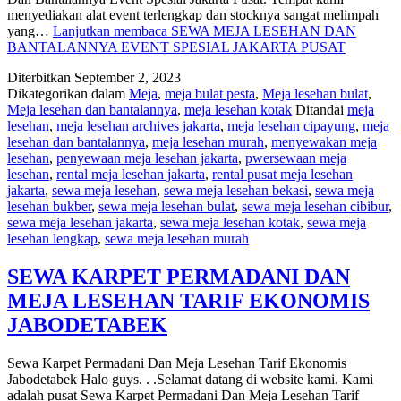
menyediakan alat event terlengkap dan stocknya sangat melimpah
yang…
Lanjutkan membaca
SEWA MEJA LESEHAN DAN
BANTALANNYA EVENT SPESIAL JAKARTA PUSAT
Diterbitkan
September 2, 2023
Dikategorikan dalam
Meja
,
meja bulat pesta
,
Meja lesehan bulat
,
Meja lesehan dan bantalannya
,
meja lesehan kotak
Ditandai
meja
lesehan
,
meja lesehan archives jakarta
,
meja lesehan cipayung
,
meja
lesehan dan bantalannya
,
meja lesehan murah
,
menyewakan meja
lesehan
,
penyewaan meja lesehan jakarta
,
pwersewaan meja
lesehan
,
rental meja lesehan jakarta
,
rental pusat meja lesehan
jakarta
,
sewa meja lesehan
,
sewa meja lesehan bekasi
,
sewa meja
lesehan bukber
,
sewa meja lesehan bulat
,
sewa meja lesehan cibibur
,
sewa meja lesehan jakarta
,
sewa meja lesehan kotak
,
sewa meja
lesehan lengkap
,
sewa meja lesehan murah
SEWA KARPET PERMADANI DAN
MEJA LESEHAN TARIF EKONOMIS
JABODETABEK
Sewa Karpet Permadani Dan Meja Lesehan Tarif Ekonomis
Jabodetabek Halo guys. . .Selamat datang di website kami. Kami
adalah pusat Sewa Karpet Permadani Dan Meja Lesehan Tarif