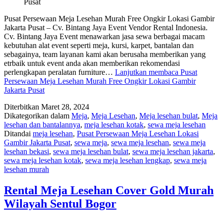
Pusat
Pusat Persewaan Meja Lesehan Murah Free Ongkir Lokasi Gambir
Jakarta Pusat – Cv. Bintang Jaya Event Vendor Rental Indonesia.
Cv. Bintang Jaya Event menawarkan jasa sewa berbagai macam
kebutuhan alat event seperti meja, kursi, karpet, bantalan dan
sebagainya, team layanan kami akan berusaha memberikan yang
etrbaik untuk event anda akan memberikan rekomendasi
perlengkapan peralatan furniture…
Lanjutkan membaca
Pusat
Persewaan Meja Lesehan Murah Free Ongkir Lokasi Gambir
Jakarta Pusat
Diterbitkan
Maret 28, 2024
Dikategorikan dalam
Meja
,
Meja Lesehan
,
Meja lesehan bulat
,
Meja
lesehan dan bantalannya
,
meja lesehan kotak
,
sewa meja lesehan
Ditandai
meja lesehan
,
Pusat Persewaan Meja Lesehan Lokasi
Gambir Jakarta Pusat
,
sewa meja
,
sewa meja lesehan
,
sewa meja
lesehan bekasi
,
sewa meja lesehan bulat
,
sewa meja lesehan jakarta
,
sewa meja lesehan kotak
,
sewa meja lesehan lengkap
,
sewa meja
lesehan murah
Rental Meja Lesehan Cover Gold Murah
Wilayah Sentul Bogor