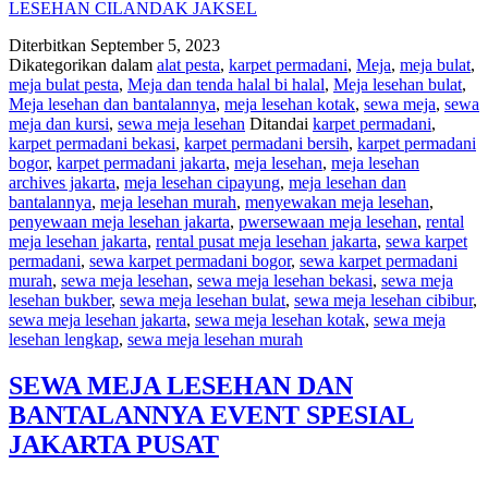
LESEHAN CILANDAK JAKSEL
Diterbitkan
September 5, 2023
Dikategorikan dalam
alat pesta
,
karpet permadani
,
Meja
,
meja bulat
,
meja bulat pesta
,
Meja dan tenda halal bi halal
,
Meja lesehan bulat
,
Meja lesehan dan bantalannya
,
meja lesehan kotak
,
sewa meja
,
sewa
meja dan kursi
,
sewa meja lesehan
Ditandai
karpet permadani
,
karpet permadani bekasi
,
karpet permadani bersih
,
karpet permadani
bogor
,
karpet permadani jakarta
,
meja lesehan
,
meja lesehan
archives jakarta
,
meja lesehan cipayung
,
meja lesehan dan
bantalannya
,
meja lesehan murah
,
menyewakan meja lesehan
,
penyewaan meja lesehan jakarta
,
pwersewaan meja lesehan
,
rental
meja lesehan jakarta
,
rental pusat meja lesehan jakarta
,
sewa karpet
permadani
,
sewa karpet permadani bogor
,
sewa karpet permadani
murah
,
sewa meja lesehan
,
sewa meja lesehan bekasi
,
sewa meja
lesehan bukber
,
sewa meja lesehan bulat
,
sewa meja lesehan cibibur
,
sewa meja lesehan jakarta
,
sewa meja lesehan kotak
,
sewa meja
lesehan lengkap
,
sewa meja lesehan murah
SEWA MEJA LESEHAN DAN
BANTALANNYA EVENT SPESIAL
JAKARTA PUSAT