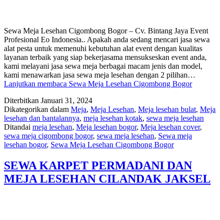
Sewa Meja Lesehan Cigombong Bogor – Cv. Bintang Jaya Event
Profesional Eo Indonesia.. Apakah anda sedang mencari jasa sewa
alat pesta untuk memenuhi kebutuhan alat event dengan kualitas
layanan terbaik yang siap bekerjasama mensukseskan event anda,
kami melayani jasa sewa meja berbagai macam jenis dan model,
kami menawarkan jasa sewa meja lesehan dengan 2 pilihan…
Lanjutkan membaca
Sewa Meja Lesehan Cigombong Bogor
Diterbitkan
Januari 31, 2024
Dikategorikan dalam
Meja
,
Meja Lesehan
,
Meja lesehan bulat
,
Meja
lesehan dan bantalannya
,
meja lesehan kotak
,
sewa meja lesehan
Ditandai
meja lesehan
,
Meja lesehan bogor
,
Meja lesehan cover
,
sewa meja cigombong bogor
,
sewa meja lesehan
,
Sewa meja
lesehan bogor
,
Sewa Meja Lesehan Cigombong Bogor
SEWA KARPET PERMADANI DAN
MEJA LESEHAN CILANDAK JAKSEL