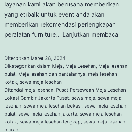
layanan kami akan berusaha memberikan
yang etrbaik untuk event anda akan
memberikan rekomendasi perlengkapan
Pusa
peralatan furniture…
Lanjutkan membaca
Pers
Meja
Diterbitkan
Maret 28, 2024
Lese
Dikategorikan dalam
Meja
,
Meja Lesehan
,
Meja lesehan
Mura
bulat
,
Meja lesehan dan bantalannya
,
meja lesehan
kotak
,
sewa meja lesehan
Free
Ditandai
meja lesehan
,
Pusat Persewaan Meja Lesehan
Ongk
Lokasi Gambir Jakarta Pusat
,
sewa meja
,
sewa meja
Loka
lesehan
,
sewa meja lesehan bekasi
,
sewa meja lesehan
bulat
,
sewa meja lesehan jakarta
,
sewa meja lesehan
Gamb
kotak
,
sewa meja lesehan lengkap
,
sewa meja lesehan
Jaka
murah