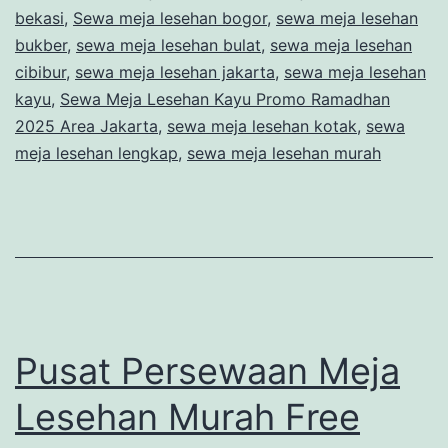
2025
bekasi
,
Sewa meja lesehan bogor
,
sewa meja lesehan
Area
bukber
,
sewa meja lesehan bulat
,
sewa meja lesehan
cibibur
,
sewa meja lesehan jakarta
,
sewa meja lesehan
Jakarta
kayu
,
Sewa Meja Lesehan Kayu Promo Ramadhan
2025 Area Jakarta
,
sewa meja lesehan kotak
,
sewa
meja lesehan lengkap
,
sewa meja lesehan murah
Pusat Persewaan Meja
Lesehan Murah Free