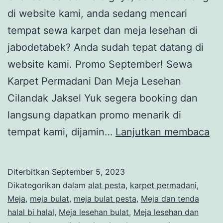
di website kami, anda sedang mencari
tempat sewa karpet dan meja lesehan di
jabodetabek? Anda sudah tepat datang di
website kami. Promo September! Sewa
Karpet Permadani Dan Meja Lesehan
Cilandak Jaksel Yuk segera booking dan
langsung dapatkan promo menarik di
S
tempat kami, dijamin…
Lanjutkan membaca
KA
PE
Diterbitkan
September 5, 2023
DA
Dikategorikan dalam
alat pesta
,
karpet permadani
,
ME
Meja
,
meja bulat
,
meja bulat pesta
,
Meja dan tenda
halal bi halal
,
Meja lesehan bulat
,
Meja lesehan dan
LE