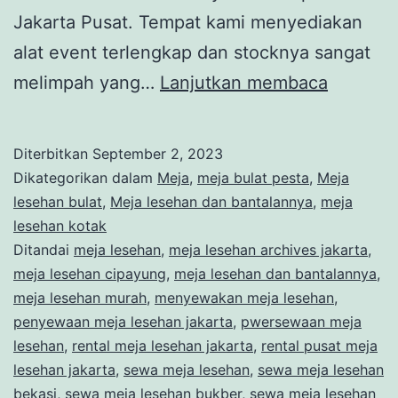
Jakarta Pusat. Tempat kami menyediakan
alat event terlengkap dan stocknya sangat
SEWA
melimpah yang…
Lanjutkan membaca
MEJA
LESEHA
Diterbitkan
September 2, 2023
DAN
Dikategorikan dalam
Meja
,
meja bulat pesta
,
Meja
BANTA
lesehan bulat
,
Meja lesehan dan bantalannya
,
meja
lesehan kotak
EVENT
Ditandai
meja lesehan
,
meja lesehan archives jakarta
,
SPESIA
meja lesehan cipayung
,
meja lesehan dan bantalannya
,
JAKART
meja lesehan murah
,
menyewakan meja lesehan
,
penyewaan meja lesehan jakarta
,
pwersewaan meja
PUSAT
lesehan
,
rental meja lesehan jakarta
,
rental pusat meja
lesehan jakarta
,
sewa meja lesehan
,
sewa meja lesehan
bekasi
,
sewa meja lesehan bukber
,
sewa meja lesehan