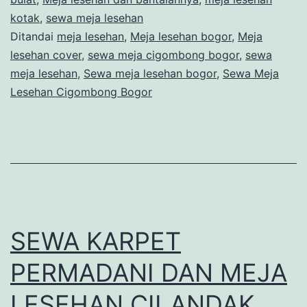
kotak
,
sewa meja lesehan
Ditandai
meja lesehan
,
Meja lesehan bogor
,
Meja
lesehan cover
,
sewa meja cigombong bogor
,
sewa
meja lesehan
,
Sewa meja lesehan bogor
,
Sewa Meja
Lesehan Cigombong Bogor
SEWA KARPET
PERMADANI DAN MEJA
LESEHAN CILANDAK