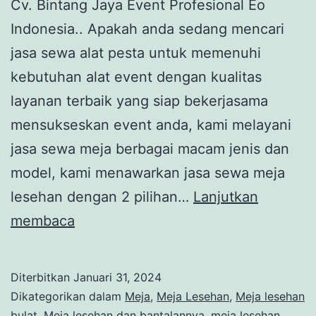
Cv. Bintang Jaya Event Profesional Eo
Indonesia.. Apakah anda sedang mencari
jasa sewa alat pesta untuk memenuhi
kebutuhan alat event dengan kualitas
layanan terbaik yang siap bekerjasama
mensukseskan event anda, kami melayani
jasa sewa meja berbagai macam jenis dan
model, kami menawarkan jasa sewa meja
lesehan dengan 2 pilihan…
Lanjutkan
Sewa
membaca
Meja
Lesehan
Diterbitkan
Januari 31, 2024
Cigombong
Dikategorikan dalam
Meja
,
Meja Lesehan
,
Meja lesehan
Bogor
bulat
,
Meja lesehan dan bantalannya
,
meja lesehan