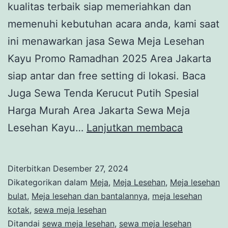
kualitas terbaik siap memeriahkan dan
memenuhi kebutuhan acara anda, kami saat
ini menawarkan jasa Sewa Meja Lesehan
Kayu Promo Ramadhan 2025 Area Jakarta
siap antar dan free setting di lokasi. Baca
Juga Sewa Tenda Kerucut Putih Spesial
Harga Murah Area Jakarta Sewa Meja
Sewa
Lesehan Kayu…
Lanjutkan membaca
Meja
Lesehan
Diterbitkan
Desember 27, 2024
Kayu
Dikategorikan dalam
Meja
,
Meja Lesehan
,
Meja lesehan
Promo
bulat
,
Meja lesehan dan bantalannya
,
meja lesehan
kotak
,
sewa meja lesehan
Ramadha
Ditandai
sewa meja lesehan
,
sewa meja lesehan