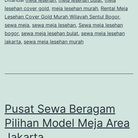
Wilayah
lesehan cover gold
,
meja lesehan murah
,
Rental Meja
Sentul
Lesehan Cover Gold Murah Wilayah Sentul Bogor
,
sewa meja
,
sewa meja lesehan
Bogor
,
Sewa meja lesehan
bogor
,
sewa meja lesehan bulat
,
sewa meja lesehan
jakarta
,
sewa meja lesehan murah
Pusat Sewa Beragam
Pilihan Model Meja Area
Jakarta