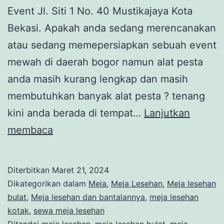
Event Jl. Siti 1 No. 40 Mustikajaya Kota
Bekasi. Apakah anda sedang merencanakan
atau sedang memepersiapkan sebuah event
mewah di daerah bogor namun alat pesta
anda masih kurang lengkap dan masih
membutuhkan banyak alat pesta ? tenang
kini anda berada di tempat…
Lanjutkan
Rental
membaca
Meja
Lesehan
Diterbitkan
Maret 21, 2024
Cover
Dikategorikan dalam
Meja
,
Meja Lesehan
,
Meja lesehan
Gold
bulat
,
Meja lesehan dan bantalannya
,
meja lesehan
kotak
,
sewa meja lesehan
Murah
Ditandai
meja lesehan
,
meja lesehan bulat
,
meja