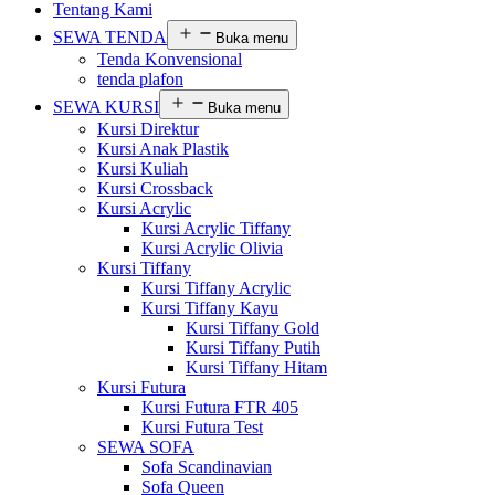
Tentang Kami
SEWA TENDA
Buka menu
Tenda Konvensional
tenda plafon
SEWA KURSI
Buka menu
Kursi Direktur
Kursi Anak Plastik
Kursi Kuliah
Kursi Crossback
Kursi Acrylic
Kursi Acrylic Tiffany
Kursi Acrylic Olivia
Kursi Tiffany
Kursi Tiffany Acrylic
Kursi Tiffany Kayu
Kursi Tiffany Gold
Kursi Tiffany Putih
Kursi Tiffany Hitam
Kursi Futura
Kursi Futura FTR 405
Kursi Futura Test
SEWA SOFA
Sofa Scandinavian
Sofa Queen