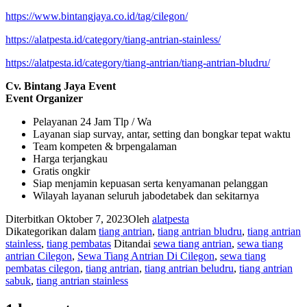
https://www.bintangjaya.co.id/tag/cilegon/
https://alatpesta.id/category/tiang-antrian-stainless/
https://alatpesta.id/category/tiang-antrian/tiang-antrian-bludru/
Cv. Bintang Jaya Event
Event Organizer
Pelayanan 24 Jam Tlp / Wa
Layanan siap survay, antar, setting dan bongkar tepat waktu
Team kompeten & brpengalaman
Harga terjangkau
Gratis ongkir
Siap menjamin kepuasan serta kenyamanan pelanggan
Wilayah layanan seluruh jabodetabek dan sekitarnya
Diterbitkan
Oktober 7, 2023
Oleh
alatpesta
Dikategorikan dalam
tiang antrian
,
tiang antrian bludru
,
tiang antrian
stainless
,
tiang pembatas
Ditandai
sewa tiang antrian
,
sewa tiang
antrian Cilegon
,
Sewa Tiang Antrian Di Cilegon
,
sewa tiang
pembatas cilegon
,
tiang antrian
,
tiang antrian beludru
,
tiang antrian
sabuk
,
tiang antrian stainless