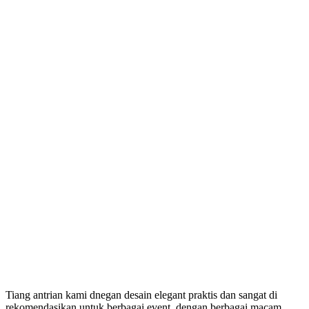
Tiang antrian kami dnegan desain elegant praktis dan sangat di
rekomendasikan untuk berbagai event, dengan berbagai macam