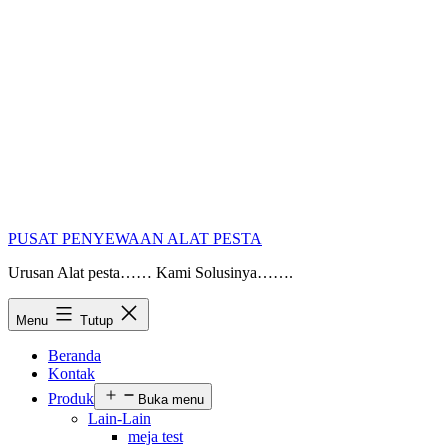
PUSAT PENYEWAAN ALAT PESTA
Urusan Alat pesta…… Kami Solusinya…….
Menu
Tutup
Beranda
Kontak
Produk
Buka menu
Lain-Lain
meja test