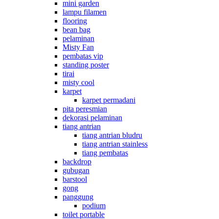
mini garden
lampu filamen
flooring
bean bag
pelaminan
Misty Fan
pembatas vip
standing poster
tirai
misty cool
karpet
karpet permadani
pita peresmian
dekorasi pelaminan
tiang antrian
tiang antrian bludru
tiang antrian stainless
tiang pembatas
backdrop
gubugan
barstool
gong
panggung
podium
toilet portable