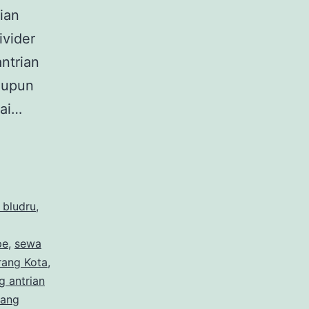
ian
ivider
antrian
aupun
gai…
n bludru
,
pe
,
sewa
rang Kota
,
g antrian
iang