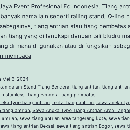
Jaya Event Profesional Eo Indonesia. Tiang antr
 banyak nama lain seperti railing stand, Q-line d
 sebagainya, tiang antrian atau tiang pembatas 
n tiang yang di lengkapi dengan tali bludru m
ng di mana di gunakan atau di fungsikan seba
Sewa
an membaca
Aneka
Type
n
Mei 6, 2024
Tiang
ikan dalam
Stand Tiang Bendera
,
tiang antrian
,
tiang antria
Antrian
an stainless
,
Tiang Bendera
,
tiang pembatas
neka type tiang antrian
,
rental tiang antrian
,
sewa aneka ty
Area
 tiang antrian
,
Sewa Aneka Type Tiang Antrian Area Tange
Tangerang
 antrian
,
sewa tiang antrian area tangerang kota
,
sewa tian
Kota
sewa tiang antrian Bekasi
,
sewa tiang antrian Bogor
,
sewa t