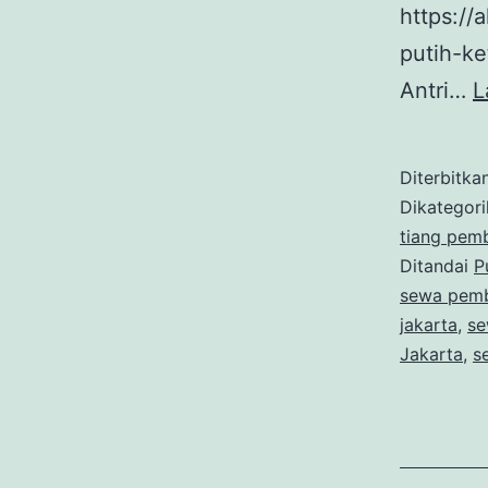
https://
putih-ke
Antri…
L
Diterbitka
Dikategor
tiang pem
Ditandai
P
sewa pemba
jakarta
,
se
Jakarta
,
s