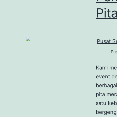
Pit
Pus
Kami me
event d
berbagai
pita mer
satu keb
bergengs