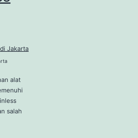
arta
an alat
memenuhi
inless
an salah