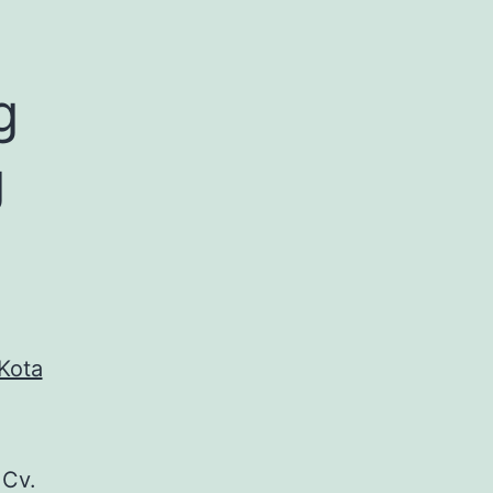
g
g
 Cv.