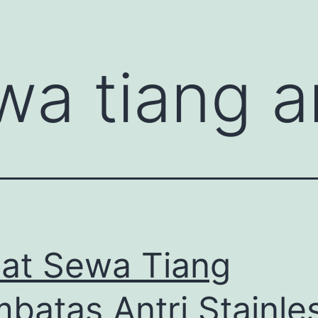
wa tiang a
at Sewa Tiang
batas Antri Stainle