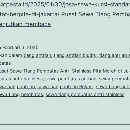
alatpesta.id/2025/01/30/jasa-sewa-kursi-standa
tat-berpita-di-jakarta/ Pusat Sewa Tiang Pemb
Pusat
anjutkan membaca
Sewa
Tiang
n
Februari 3, 2025
Pembatas
ikan dalam
tiang antrian
,
tiang antrian bludru
,
tiang antrian 
Antri
batas
usat Sewa Tiang Pembatas Antri Stainless Pita Merah di Ja
Stainless
tas antri stainless
,
sewa pembatas antrian
,
sewa pembata
Pita
wa tiang antrian
,
sewa tiang antrian Bekasi
,
sewa tiang antr
Merah
ewa tiang pembatas
,
sewa tiang pembatas antri stainless
di
Jakarta