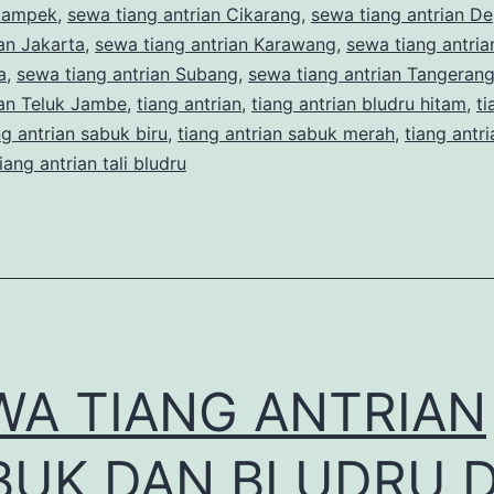
ikampek
,
sewa tiang antrian Cikarang
,
sewa tiang antrian D
ian Jakarta
,
sewa tiang antrian Karawang
,
sewa tiang antria
a
,
sewa tiang antrian Subang
,
sewa tiang antrian Tangeran
ian Teluk Jambe
,
tiang antrian
,
tiang antrian bludru hitam
,
ti
ng antrian sabuk biru
,
tiang antrian sabuk merah
,
tiang antri
tiang antrian tali bludru
WA TIANG ANTRIAN
BUK DAN BLUDRU D