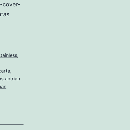
r-cover-
atas
stainless
,
karta
,
s antrian
ian