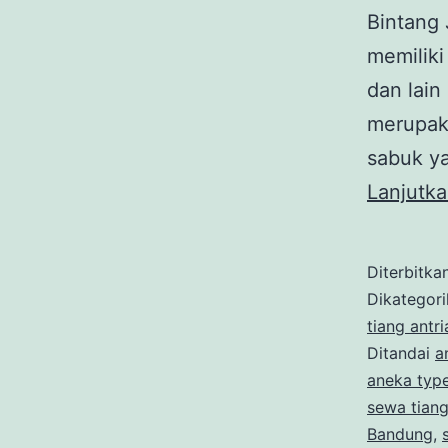
Bintang 
memiliki
dan lain
merupaka
sabuk ya
Lanjutk
Diterbitka
Dikategor
tiang antri
Ditandai
a
aneka type
sewa tiang
Bandung
,