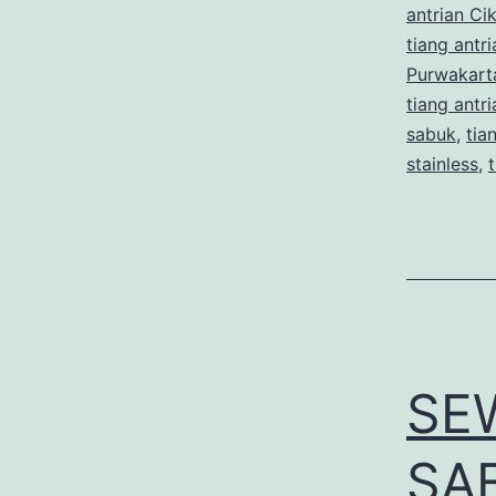
antrian C
tiang antr
Purwakart
tiang antr
sabuk
,
tia
stainless
,
SE
SA