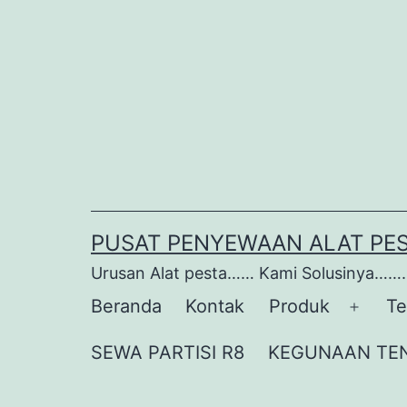
Lewati
ke
konten
PUSAT PENYEWAAN ALAT PE
Urusan Alat pesta…… Kami Solusinya…….
Beranda
Kontak
Produk
Te
Buka
menu
SEWA PARTISI R8
KEGUNAAN TE