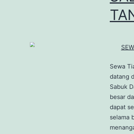
TA
Sewa Ti
datang d
Sabuk Da
besar da
dapat se
selama b
menang