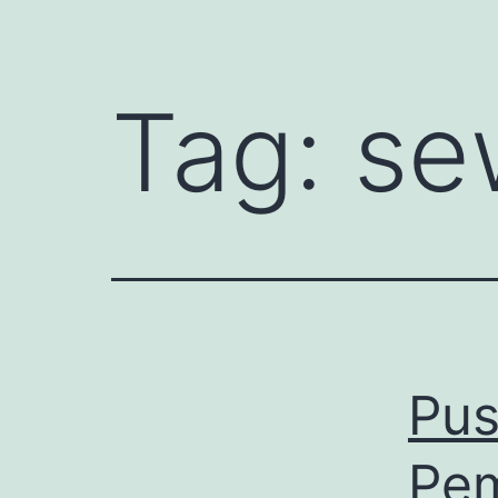
Tag:
se
Pus
Pem