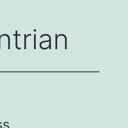
ntrian
ss