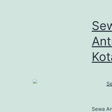
Sew
Ant
Kot
Sewa An