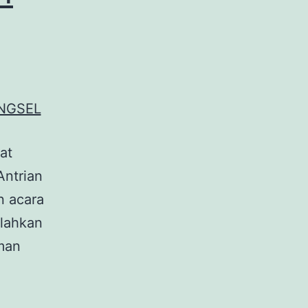
at
Antrian
n acara
ilahkan
aman