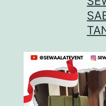
SE
SA
TA