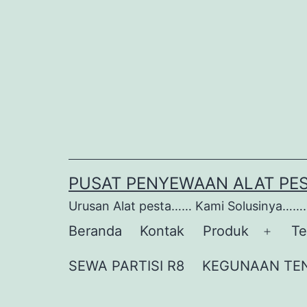
Lewati
ke
konten
PUSAT PENYEWAAN ALAT PE
Urusan Alat pesta…… Kami Solusinya…….
Beranda
Kontak
Produk
Te
Buka
menu
SEWA PARTISI R8
KEGUNAAN TE