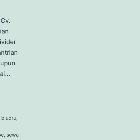
 Cv.
ian
ivider
antrian
aupun
gai…
n bludru
,
pe
,
sewa