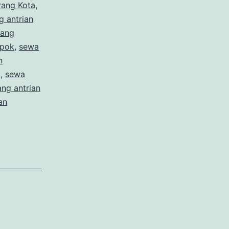
rang Kota
,
g antrian
iang
epok
,
sewa
n
g
,
sewa
ang antrian
an