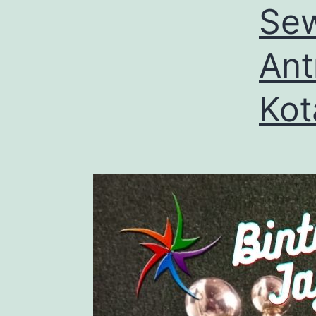
Sew
Ant
Kot