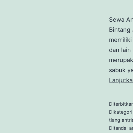
Sewa An
Bintang 
memiliki
dan lain
merupaka
sabuk ya
Lanjutk
Diterbitka
Dikategor
tiang antri
Ditandai
a