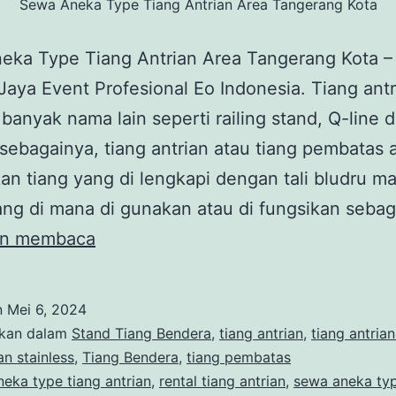
Sewa Aneka Type Tiang Antrian Area Tangerang Kota
eka Type Tiang Antrian Area Tangerang Kota –
Jaya Event Profesional Eo Indonesia. Tiang antr
 banyak nama lain seperti railing stand, Q-line d
 sebagainya, tiang antrian atau tiang pembatas 
n tiang yang di lengkapi dengan tali bludru m
ng di mana di gunakan atau di fungsikan seba
Sewa
an membaca
Aneka
Type
n
Mei 6, 2024
Tiang
ikan dalam
Stand Tiang Bendera
,
tiang antrian
,
tiang antria
Antrian
an stainless
,
Tiang Bendera
,
tiang pembatas
neka type tiang antrian
,
rental tiang antrian
,
sewa aneka ty
Area