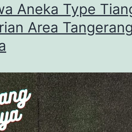
a Aneka Type Tian
rian Area Tangeran
a