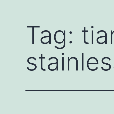
Tag:
tia
stainles