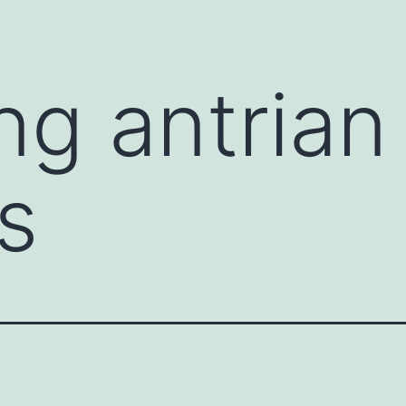
ng antrian
s