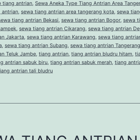
 tiang antrian
,
Sewa Aneka Type Tiang Antrian Area Tange
Tangerang
 antrian
,
sewa tiang antrian area tangerang kota
,
sewa tian
Kota
sewa tiang antrian Bekasi
,
sewa tiang antrian Bogor
,
sewa t
ikampek
,
sewa tiang antrian Cikarang
,
sewa tiang antrian D
ian Jakarta
,
sewa tiang antrian Karawang
,
sewa tiang antria
a
,
sewa tiang antrian Subang
,
sewa tiang antrian Tangeran
ian Teluk Jambe
,
tiang antrian
,
tiang antrian bludru hitam
,
ti
ng antrian sabuk biru
,
tiang antrian sabuk merah
,
tiang antri
tiang antrian tali bludru