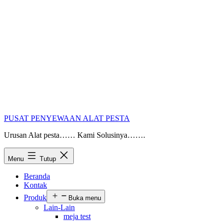
PUSAT PENYEWAAN ALAT PESTA
Urusan Alat pesta…… Kami Solusinya…….
Menu
Tutup
Beranda
Kontak
Produk
Buka menu
Lain-Lain
meja test