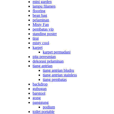
mini garden
lampu filamen
flooring
bean bag
pelaminan
Misty Fan
pembatas vip
standing poster
tirai
misty cool
karpet
karpet permadani
pita peresmian
dekorasi pelaminan
tiang antrian
tiang antrian bludru
tiang antrian stainless
tiang pembatas
backdrop
gubugan
barstool
gong
panggung
podium
toilet portable