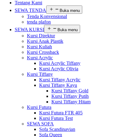
Tentang Kami
SEWA TENDA
Buka menu
Tenda Konvensional
tenda plafon
SEWA KURSI
Buka menu
Kursi Direktur
Kursi Anak Plastik
Kursi Kuliah
Kursi Crossback
Kursi Acrylic
Kursi Acrylic Tiffany
Kursi Acrylic Olivia
Kursi Tiffany
Kursi Tiffany Acrylic
Kursi Tiffany Kayu
Kursi Tiffany Gold
Kursi Tiffany Putih
Kursi Tiffany Hitam
Kursi Futura
Kursi Futura FTR 405
Kursi Futura Test
SEWA SOFA
Sofa Scandinavian
Sofa Queen