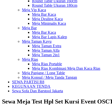
Round Table Ukuran 160cm
Round Table Ukuran 180cm
Meja Vip Kaca
Meja Bar Kaca
Meja Dealing Kaca
Meja Minimalis Kaca
Meja Bar
Meja Bar Kaca
Meja Bar Lapis Kalep
Meja Taman Kayu
Meja Taman Extra
Meja Taman Alfa
Meja Taman 2in1
Meja Rias
Meja Rias Portable
Meja Rias Kombinasi Meja Dan Kaca Rias
Meja Panjang / Long Table
Meja Konsul / Meja Tanda Tangan
SEWA PARTISI R8
KEGUNAAN TENDA
Sewa Sofa Dan Barstool Jakarta
Sewa Meja Test Hpl Set Kursi Event OSC