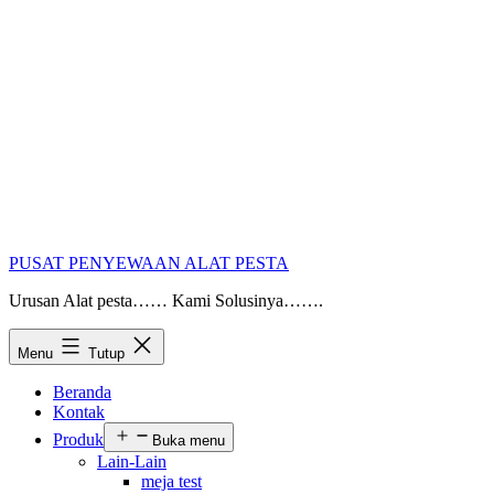
PUSAT PENYEWAAN ALAT PESTA
Urusan Alat pesta…… Kami Solusinya…….
Menu
Tutup
Beranda
Kontak
Produk
Buka menu
Lain-Lain
meja test