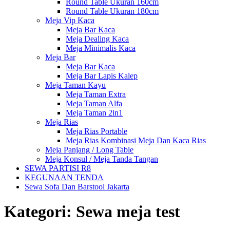
Round Table Ukuran 160cm
Round Table Ukuran 180cm
Meja Vip Kaca
Meja Bar Kaca
Meja Dealing Kaca
Meja Minimalis Kaca
Meja Bar
Meja Bar Kaca
Meja Bar Lapis Kalep
Meja Taman Kayu
Meja Taman Extra
Meja Taman Alfa
Meja Taman 2in1
Meja Rias
Meja Rias Portable
Meja Rias Kombinasi Meja Dan Kaca Rias
Meja Panjang / Long Table
Meja Konsul / Meja Tanda Tangan
SEWA PARTISI R8
KEGUNAAN TENDA
Sewa Sofa Dan Barstool Jakarta
Kategori:
Sewa meja test