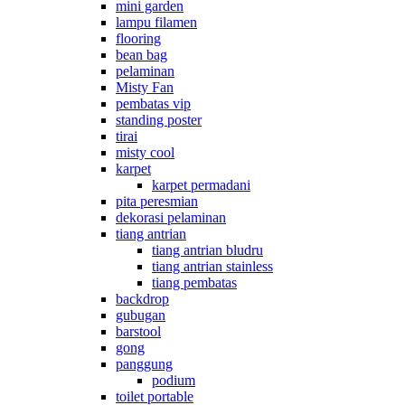
mini garden
lampu filamen
flooring
bean bag
pelaminan
Misty Fan
pembatas vip
standing poster
tirai
misty cool
karpet
karpet permadani
pita peresmian
dekorasi pelaminan
tiang antrian
tiang antrian bludru
tiang antrian stainless
tiang pembatas
backdrop
gubugan
barstool
gong
panggung
podium
toilet portable