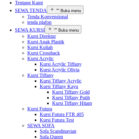
Tentang Kami
SEWA TENDA
Buka menu
Tenda Konvensional
tenda plafon
SEWA KURSI
Buka menu
Kursi Direktur
Kursi Anak Plastik
Kursi Kuliah
Kursi Crossback
Kursi Acrylic
Kursi Acrylic Tiffany
Kursi Acrylic Olivia
Kursi Tiffany
Kursi Tiffany Acrylic
Kursi Tiffany Kayu
Kursi Tiffany Gold
Kursi Tiffany Putih
Kursi Tiffany Hitam
Kursi Futura
Kursi Futura FTR 405
Kursi Futura Test
SEWA SOFA
Sofa Scandinavian
Sofa Queen