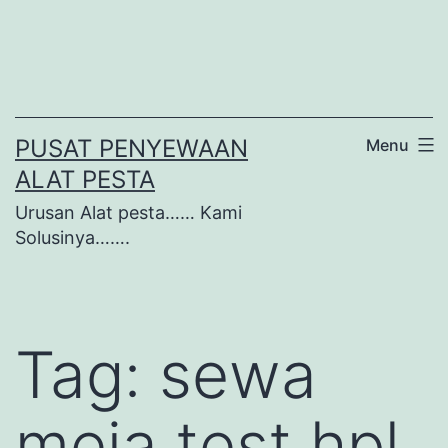
Lewati
ke
konten
PUSAT PENYEWAAN
Menu
ALAT PESTA
Urusan Alat pesta…… Kami
Solusinya…….
Tag:
sewa
meja test hpl