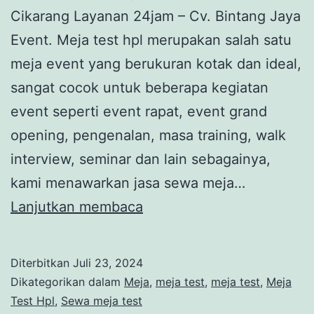
Cikarang Layanan 24jam – Cv. Bintang Jaya
Event. Meja test hpl merupakan salah satu
meja event yang berukuran kotak dan ideal,
sangat cocok untuk beberapa kegiatan
event seperti event rapat, event grand
opening, pengenalan, masa training, walk
interview, seminar dan lain sebagainya,
kami menawarkan jasa sewa meja…
Sewa
Lanjutkan membaca
Meja
Test
Diterbitkan
Juli 23, 2024
Hpl
Dikategorikan dalam
Meja
,
meja test
,
meja test
,
Meja
Set
Test Hpl
,
Sewa meja test