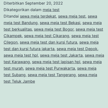
Diterbitkan
September 20, 2022
Terdekat
Dikategorikan dalam
meja test
Menteng
Ditandai
sewa meja terdekat
,
sewa meja test
,
sewa
meja test Bandung
,
sewa meja test Bekasi
,
sewa meja
Jakarta
test berkualitas
,
sewa meja test Bogor
,
sewa meja test
Pusat
Cikampek
,
sewa meja test Cikarang
,
sewa meja test
Cilegon
,
sewa meja test dan kursi futura
,
sewa meja
test dan kursi futura jakarta
,
sewa meja test Depok
,
sewa meja test hpl
,
sewa meja test Jakarta
,
sewa meja
test Karawang
,
sewa meja test lapisan hpl
,
sewa meja
test murah
,
sewa meja test Purwakarta
,
sewa meja
test Subang
,
sewa meja test Tangerang
,
sewa meja
test Teluk Jambe