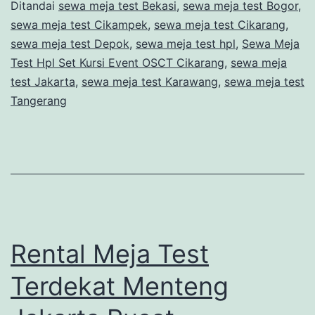
Ditandai
sewa meja test Bekasi
,
sewa meja test Bogor
,
Kursi
sewa meja test Cikampek
,
sewa meja test Cikarang
,
Event
sewa meja test Depok
,
sewa meja test hpl
,
Sewa Meja
OSCT
Test Hpl Set Kursi Event OSCT Cikarang
,
sewa meja
test Jakarta
,
sewa meja test Karawang
Cikarang
,
sewa meja test
Tangerang
Layanan
24jam
Rental Meja Test
Terdekat Menteng