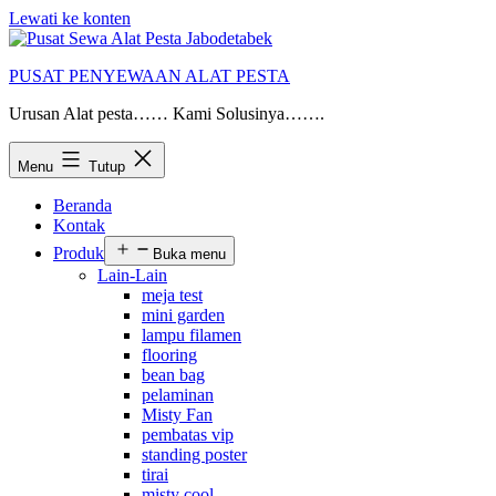
Lewati ke konten
PUSAT PENYEWAAN ALAT PESTA
Urusan Alat pesta…… Kami Solusinya…….
Menu
Tutup
Beranda
Kontak
Produk
Buka menu
Lain-Lain
meja test
mini garden
lampu filamen
flooring
bean bag
pelaminan
Misty Fan
pembatas vip
standing poster
tirai
misty cool