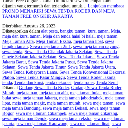
Taman Free Ongkir Jakarta. Untuk tarif sewa di tempat kami
dijamin yang termurah dan terjangkau untuk…
Lanjutkan membaca
PROMO MENARIK! SEWA TENDA RODER DAN MEJA
TAMAN FREE ONGKIR JAKARTA
Diterbitkan
Agustus 26, 2023
Dikategorikan dalam
alat pesta
,
bangku taman
,
kursi taman
,
Meja
,
meja dan kursi taman
,
Meja dan tenda halal bi halal
,
meja taman
,
Meja Taman Alfa
,
Meja Taman Ekstra
,
meja taman lipat
,
sewa
bangku taman
,
Sewa meja taman 2in1
,
sewa meja taman payung
,
sewa tenda
,
Sewa Tenda Cilandak Jakarta Selatan
,
Sewa Tenda
Cipete Selatan Jakarta Selatan
,
Sewa Tenda Jakarta
,
Sewa Tenda
Jakarta Barat
,
Sewa Tenda Jakarta Pusat
,
Sewa Tenda Jakarta
Selatan
,
Sewa Tenda Jakarta Timur
,
Sewa Tenda Jakarta Utara
,
Sewa Tenda Kebayoran Lama
,
Sewa Tenda Konvensional Dekorasi
Plafon
,
Sewa Tenda Pasar Minggu
,
Sewa Tenda Roder Jakarta
,
tenda
,
Tenda dan kursi
,
tenda dekorasi
,
tenda roder
,
Tenda Serut
Ditandai
Gudang Sewa Tenda Roder
,
Gudang Sewa Tenda Roder
Murah
,
meja taman
,
meja taman alfa
,
meja taman bulat
,
meja taman
bulat sewa meja taman Jakarta
,
meja taman jabodetabek
,
meja taman
lipat
,
meja taman magic
,
meja taman murah
,
sewa meja taman
,
sewa
meja taman Bandung
,
sewa meja taman Bekasi
,
sewa meja taman
Bogor
,
sewa meja taman Cikampek
,
sewa meja taman Cikarang
,
sewa meja taman Depok
,
sewa meja taman ekstra
,
sewa meja taman
jakarta
,
sewa meja taman Karawang
,
sewa meja taman lipat
,
sewa