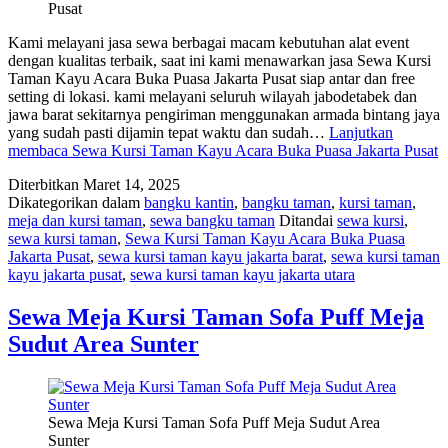
Pusat
Kami melayani jasa sewa berbagai macam kebutuhan alat event
dengan kualitas terbaik, saat ini kami menawarkan jasa Sewa Kursi
Taman Kayu Acara Buka Puasa Jakarta Pusat siap antar dan free
setting di lokasi. kami melayani seluruh wilayah jabodetabek dan
jawa barat sekitarnya pengiriman menggunakan armada bintang jaya
yang sudah pasti dijamin tepat waktu dan sudah…
Lanjutkan
membaca
Sewa Kursi Taman Kayu Acara Buka Puasa Jakarta Pusat
Diterbitkan
Maret 14, 2025
Dikategorikan dalam
bangku kantin
,
bangku taman
,
kursi taman
,
meja dan kursi taman
,
sewa bangku taman
Ditandai
sewa kursi
,
sewa kursi taman
,
Sewa Kursi Taman Kayu Acara Buka Puasa
Jakarta Pusat
,
sewa kursi taman kayu jakarta barat
,
sewa kursi taman
kayu jakarta pusat
,
sewa kursi taman kayu jakarta utara
Sewa Meja Kursi Taman Sofa Puff Meja
Sudut Area Sunter
Sewa Meja Kursi Taman Sofa Puff Meja Sudut Area
Sunter