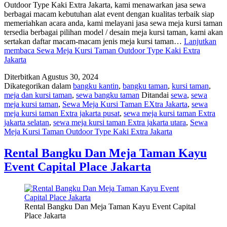
Outdoor Type Kaki Extra Jakarta, kami menawarkan jasa sewa
berbagai macam kebutuhan alat event dengan kualitas terbaik siap
memeriahkan acara anda, kami melayani jasa sewa meja kursi taman
tersedia berbagai pilihan model / desain meja kursi taman, kami akan
sertakan daftar macam-macam jenis meja kursi taman…
Lanjutkan
membaca
Sewa Meja Kursi Taman Outdoor Type Kaki Extra
Jakarta
Diterbitkan
Agustus 30, 2024
Dikategorikan dalam
bangku kantin
,
bangku taman
,
kursi taman
,
meja dan kursi taman
,
sewa bangku taman
Ditandai
sewa
,
sewa
meja kursi taman
,
Sewa Meja Kursi Taman EXtra Jakarta
,
sewa
meja kursi taman Extra jakarta pusat
,
sewa meja kursi taman Extra
jakarta selatan
,
sewa meja kursi taman Extra jakarta utara
,
Sewa
Meja Kursi Taman Outdoor Type Kaki Extra Jakarta
Rental Bangku Dan Meja Taman Kayu
Event Capital Place Jakarta
Rental Bangku Dan Meja Taman Kayu Event Capital
Place Jakarta