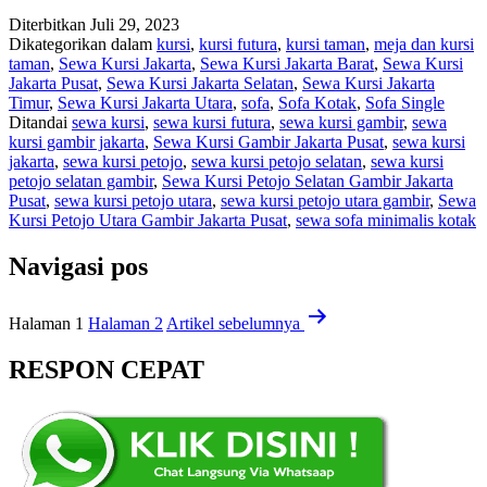
Diterbitkan
Juli 29, 2023
Dikategorikan dalam
kursi
,
kursi futura
,
kursi taman
,
meja dan kursi
taman
,
Sewa Kursi Jakarta
,
Sewa Kursi Jakarta Barat
,
Sewa Kursi
Jakarta Pusat
,
Sewa Kursi Jakarta Selatan
,
Sewa Kursi Jakarta
Timur
,
Sewa Kursi Jakarta Utara
,
sofa
,
Sofa Kotak
,
Sofa Single
Ditandai
sewa kursi
,
sewa kursi futura
,
sewa kursi gambir
,
sewa
kursi gambir jakarta
,
Sewa Kursi Gambir Jakarta Pusat
,
sewa kursi
jakarta
,
sewa kursi petojo
,
sewa kursi petojo selatan
,
sewa kursi
petojo selatan gambir
,
Sewa Kursi Petojo Selatan Gambir Jakarta
Pusat
,
sewa kursi petojo utara
,
sewa kursi petojo utara gambir
,
Sewa
Kursi Petojo Utara Gambir Jakarta Pusat
,
sewa sofa minimalis kotak
Navigasi pos
Halaman 1
Halaman 2
Artikel
sebelumnya
RESPON CEPAT