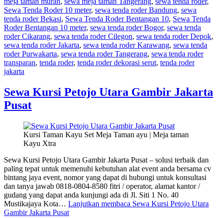
meja taman murah
,
sewa meja taman Tangerang
,
sewa tenda roder
,
Sewa Tenda Roder 10 meter
,
sewa tenda roder Bandung
,
sewa
tenda roder Bekasi
,
Sewa Tenda Roder Bentangan 10
,
Sewa Tenda
Roder Bentangan 10 meter
,
sewa tenda roder Bogor
,
sewa tenda
roder Cikarang
,
sewa tenda roder Cilegon
,
sewa tenda roder Depok
,
sewa tenda roder Jakarta
,
sewa tenda roder Karawang
,
sewa tenda
roder Purwakarta
,
sewa tenda roder Tangerang
,
sewa tenda roder
transparan
,
tenda roder
,
tenda roder dekorasi serut
,
tenda roder
jakarta
Sewa Kursi Petojo Utara Gambir Jakarta
Pusat
Kursi Taman Kayu Set Meja Taman ayu | Meja taman
Kayu Xtra
Sewa Kursi Petojo Utara Gambir Jakarta Pusat – solusi terbaik dan
paling tepat untuk memenuhi kebutuhan alat event anda bersama cv
bintang jaya event, nomor yang dapat di hubungi untuk konsultasi
dan tanya jawab 0818-0804-8580 fitri / operator, alamat kantor /
gudang yang dapat anda kunjungi ada di Jl. Siti 1 No. 40
Mustikajaya Kota…
Lanjutkan membaca
Sewa Kursi Petojo Utara
Gambir Jakarta Pusat