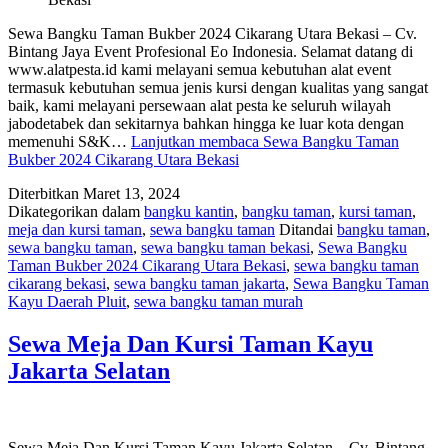
Sewa Bangku Taman Bukber 2024 Cikarang Utara Bekasi – Cv.
Bintang Jaya Event Profesional Eo Indonesia. Selamat datang di
www.alatpesta.id kami melayani semua kebutuhan alat event
termasuk kebutuhan semua jenis kursi dengan kualitas yang sangat
baik, kami melayani persewaan alat pesta ke seluruh wilayah
jabodetabek dan sekitarnya bahkan hingga ke luar kota dengan
memenuhi S&K…
Lanjutkan membaca
Sewa Bangku Taman
Bukber 2024 Cikarang Utara Bekasi
Diterbitkan
Maret 13, 2024
Dikategorikan dalam
bangku kantin
,
bangku taman
,
kursi taman
,
meja dan kursi taman
,
sewa bangku taman
Ditandai
bangku taman
,
sewa bangku taman
,
sewa bangku taman bekasi
,
Sewa Bangku
Taman Bukber 2024 Cikarang Utara Bekasi
,
sewa bangku taman
cikarang bekasi
,
sewa bangku taman jakarta
,
Sewa Bangku Taman
Kayu Daerah Pluit
,
sewa bangku taman murah
Sewa Meja Dan Kursi Taman Kayu
Jakarta Selatan
Sewa Meja Dan Kursi Taman Kayu Jakarta Selatan – Cv. Bintang