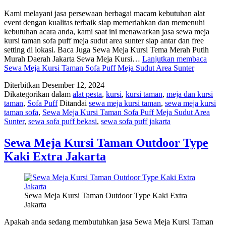
Kami melayani jasa persewaan berbagai macam kebutuhan alat
event dengan kualitas terbaik siap memeriahkan dan memenuhi
kebutuhan acara anda, kami saat ini menawarkan jasa sewa meja
kursi taman sofa puff meja sudut area sunter siap antar dan free
setting di lokasi. Baca Juga Sewa Meja Kursi Tema Merah Putih
Murah Daerah Jakarta Sewa Meja Kursi…
Lanjutkan membaca
Sewa Meja Kursi Taman Sofa Puff Meja Sudut Area Sunter
Diterbitkan
Desember 12, 2024
Dikategorikan dalam
alat pesta
,
kursi
,
kursi taman
,
meja dan kursi
taman
,
Sofa Puff
Ditandai
sewa meja kursi taman
,
sewa meja kursi
taman sofa
,
Sewa Meja Kursi Taman Sofa Puff Meja Sudut Area
Sunter
,
sewa sofa puff bekasi
,
sewa sofa puff jakarta
Sewa Meja Kursi Taman Outdoor Type
Kaki Extra Jakarta
Sewa Meja Kursi Taman Outdoor Type Kaki Extra
Jakarta
Apakah anda sedang membutuhkan jasa Sewa Meja Kursi Taman