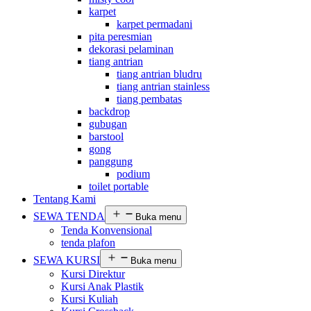
karpet
karpet permadani
pita peresmian
dekorasi pelaminan
tiang antrian
tiang antrian bludru
tiang antrian stainless
tiang pembatas
backdrop
gubugan
barstool
gong
panggung
podium
toilet portable
Tentang Kami
SEWA TENDA
Buka menu
Tenda Konvensional
tenda plafon
SEWA KURSI
Buka menu
Kursi Direktur
Kursi Anak Plastik
Kursi Kuliah