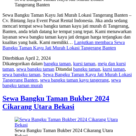
Tangerang Banten
Sewa Bangku Taman Kayu Jati Murah Lokasi Tangerang Banten –
Cv. Bintang Jaya Event Pusat Rental Indonesia. Jika anda sedang
mencari tempat sewa bangku taman kayu jati murah di Tangerang,
Banten, anda telah datang ke tempat yang tepat. Kami menawarkan
layanan sewa bangku taman kayu jati dengan harga terjangkau dan
kualitas yang baik. Kami memiliki…
Lanjutkan membaca
Sewa
Bangku Taman Kayu Jati Murah Lokasi Tangerang Banten
Diterbitkan
April 2, 2024
Dikategorikan dalam
bangku taman
,
kursi taman
,
meja dan kursi
taman
,
sewa bangku taman
Ditandai
bangku taman
,
kursi taman
,
sewa bangku taman
,
Sewa Bangku Taman Kayu Jati Murah Lokasi
Tangerang Banten
,
sewa bangku taman kayu tangerang
,
sewa
bangku taman murah
Sewa Bangku Taman Bukber 2024
Cikarang Utara Bekasi
Sewa Bangku Taman Bukber 2024 Cikarang Utara
Bekasi