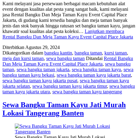
Kami melayani jasa persewaan berbagai macam kebutuhan alat
event dengan kualitas alat pesta yang sangat baik, kami melayani
jasa Rental Bangku Dan Meja Taman Kayu Event Capital Place
Jakarta, di gudang kami tersedia bangku dan meja taman banyak
jenis dan stok banyak hingga ratusan set bangku taman kayu, jangan
khawatir soal kualitas alat pesta koleksi…
Lanjutkan membaca
Rental Bangku Dan Meja Taman Kayu Event Capital Place Jakarta
Diterbitkan
Agustus 29, 2024
Dikategorikan dalam
bangku kantin
,
bangku taman
,
kursi taman
,
meja dan kursi taman
,
sewa bangku taman
Ditandai
Rental Bangku
Dan Meja Taman Kayu Event Capital Place Jakarta
,
sewa bangku
taman
,
sewa bangku taman jakarta
,
sewa bangku taman kayu
,
sewa
bangku taman kayu bekasi
,
sewa bangku taman kayu jakarta barat
,
sewa bangku taman kayu jakarta pusat
,
sewa bangku taman kayu
jakarta selatan
,
sewa bangku taman kayu jakarta timur
,
sewa bangku
taman kayu jakarta utara
,
sewa bangku taman kayu tangerang
Sewa Bangku Taman Kayu Jati Murah
Lokasi Tangerang Banten
Sewa Bangku Taman Kayu Jati Murah Lokasi