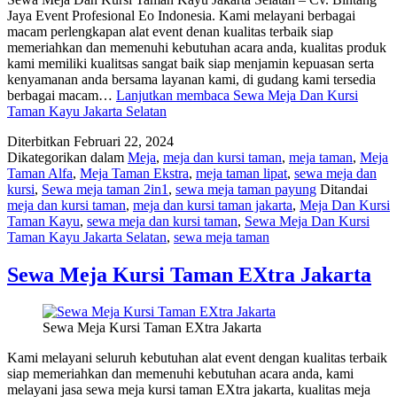
Jaya Event Profesional Eo Indonesia. Kami melayani berbagai
macam perlengkapan alat event denan kualitas terbaik siap
memeriahkan dan memenuhi kebutuhan acara anda, kualitas produk
kami memiliki kualitsas sangat baik siap menjamin kepuasan serta
kenyamanan anda bersama layanan kami, di gudang kami tersedia
berbagai macam…
Lanjutkan membaca
Sewa Meja Dan Kursi
Taman Kayu Jakarta Selatan
Diterbitkan
Februari 22, 2024
Dikategorikan dalam
Meja
,
meja dan kursi taman
,
meja taman
,
Meja
Taman Alfa
,
Meja Taman Ekstra
,
meja taman lipat
,
sewa meja dan
kursi
,
Sewa meja taman 2in1
,
sewa meja taman payung
Ditandai
meja dan kursi taman
,
meja dan kursi taman jakarta
,
Meja Dan Kursi
Taman Kayu
,
sewa meja dan kursi taman
,
Sewa Meja Dan Kursi
Taman Kayu Jakarta Selatan
,
sewa meja taman
Sewa Meja Kursi Taman EXtra Jakarta
Sewa Meja Kursi Taman EXtra Jakarta
Kami melayani seluruh kebutuhan alat event dengan kualitas terbaik
siap memeriahkan dan memenuhi kebutuhan acara anda, kami
melayani jasa sewa meja kursi taman EXtra jakarta, kualitas meja