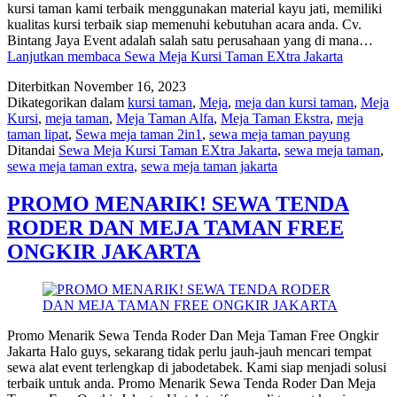
kursi taman kami terbaik menggunakan material kayu jati, memiliki
kualitas kursi terbaik siap memenuhi kebutuhan acara anda. Cv.
Bintang Jaya Event adalah salah satu perusahaan yang di mana…
Lanjutkan membaca
Sewa Meja Kursi Taman EXtra Jakarta
Diterbitkan
November 16, 2023
Dikategorikan dalam
kursi taman
,
Meja
,
meja dan kursi taman
,
Meja
Kursi
,
meja taman
,
Meja Taman Alfa
,
Meja Taman Ekstra
,
meja
taman lipat
,
Sewa meja taman 2in1
,
sewa meja taman payung
Ditandai
Sewa Meja Kursi Taman EXtra Jakarta
,
sewa meja taman
,
sewa meja taman extra
,
sewa meja taman jakarta
PROMO MENARIK! SEWA TENDA
RODER DAN MEJA TAMAN FREE
ONGKIR JAKARTA
Promo Menarik Sewa Tenda Roder Dan Meja Taman Free Ongkir
Jakarta Halo guys, sekarang tidak perlu jauh-jauh mencari tempat
sewa alat event terlengkap di jabodetabek. Kami siap menjadi solusi
terbaik untuk anda. Promo Menarik Sewa Tenda Roder Dan Meja