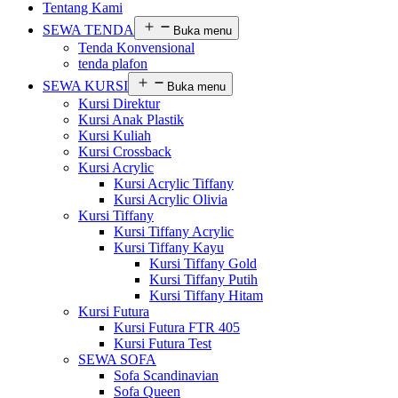
Tentang Kami
SEWA TENDA
Buka menu
Tenda Konvensional
tenda plafon
SEWA KURSI
Buka menu
Kursi Direktur
Kursi Anak Plastik
Kursi Kuliah
Kursi Crossback
Kursi Acrylic
Kursi Acrylic Tiffany
Kursi Acrylic Olivia
Kursi Tiffany
Kursi Tiffany Acrylic
Kursi Tiffany Kayu
Kursi Tiffany Gold
Kursi Tiffany Putih
Kursi Tiffany Hitam
Kursi Futura
Kursi Futura FTR 405
Kursi Futura Test
SEWA SOFA
Sofa Scandinavian
Sofa Queen