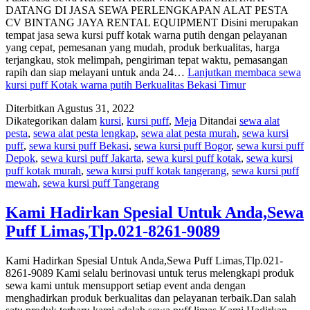
DATANG DI JASA SEWA PERLENGKAPAN ALAT PESTA
CV BINTANG JAYA RENTAL EQUIPMENT Disini merupakan
tempat jasa sewa kursi puff kotak warna putih dengan pelayanan
yang cepat, pemesanan yang mudah, produk berkualitas, harga
terjangkau, stok melimpah, pengiriman tepat waktu, pemasangan
rapih dan siap melayani untuk anda 24…
Lanjutkan membaca
sewa
kursi puff Kotak warna putih Berkualitas Bekasi Timur
Diterbitkan
Agustus 31, 2022
Dikategorikan dalam
kursi
,
kursi puff
,
Meja
Ditandai
sewa alat
pesta
,
sewa alat pesta lengkap
,
sewa alat pesta murah
,
sewa kursi
puff
,
sewa kursi puff Bekasi
,
sewa kursi puff Bogor
,
sewa kursi puff
Depok
,
sewa kursi puff Jakarta
,
sewa kursi puff kotak
,
sewa kursi
puff kotak murah
,
sewa kursi puff kotak tangerang
,
sewa kursi puff
mewah
,
sewa kursi puff Tangerang
Kami Hadirkan Spesial Untuk Anda,Sewa
Puff Limas,Tlp.021-8261-9089
Kami Hadirkan Spesial Untuk Anda,Sewa Puff Limas,Tlp.021-
8261-9089 Kami selalu berinovasi untuk terus melengkapi produk
sewa kami untuk mensupport setiap event anda dengan
menghadirkan produk berkualitas dan pelayanan terbaik.Dan salah