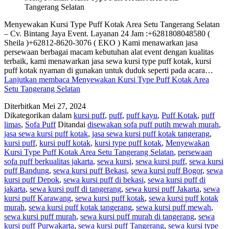
Tangerang Selatan
Menyewakan Kursi Type Puff Kotak Area Setu Tangerang Selatan
– Cv. Bintang Jaya Event. Layanan 24 Jam :+6281808048580 (
Sheila )+62812-8620-3076 ( EKO ) Kami menawarkan jasa
persewaan berbagai macam kebutuhan alat event dengan kualitas
terbaik, kami menawarkan jasa sewa kursi type puff kotak, kursi
puff kotak nyaman di gunakan untuk duduk seperti pada acara…
Lanjutkan membaca
Menyewakan Kursi Type Puff Kotak Area
Setu Tangerang Selatan
Diterbitkan
Mei 27, 2024
Dikategorikan dalam
kursi puff
,
puff
,
puff kayu
,
Puff Kotak
,
puff
limas
,
Sofa Puff
Ditandai
disewakan sofa puff putih mewah murah
,
jasa sewa kursi puff kotak
,
jasa sewa kursi puff kotak tangerang
,
kursi puff
,
kursi puff kotak
,
kursi type puff kotak
,
Menyewakan
Kursi Type Puff Kotak Area Setu Tangerang Selatan
,
persewaan
sofa puff berkualitas jakarta
,
sewa kursi
,
sewa kursi puff
,
sewa kursi
puff Bandung
,
sewa kursi puff Bekasi
,
sewa kursi puff Bogor
,
sewa
kursi puff Depok
,
sewa kursi puff di bekasi
,
sewa kursi puff di
jakarta
,
sewa kursi puff di tangerang
,
sewa kursi puff Jakarta
,
sewa
kursi puff Karawang
,
sewa kursi puff kotak
,
sewa kursi puff kotak
murah
,
sewa kursi puff kotak tangerang
,
sewa kursi puff mewah
,
sewa kursi puff murah
,
sewa kursi puff murah di tangerang
,
sewa
kursi puff Purwakarta
,
sewa kursi puff Tangerang
,
sewa kursi type