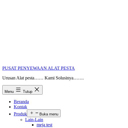
PUSAT PENYEWAAN ALAT PESTA
Urusan Alat pesta…… Kami Solusinya…….
Menu
Tutup
Beranda
Kontak
Produk
Buka menu
Lain-Lain
meja test