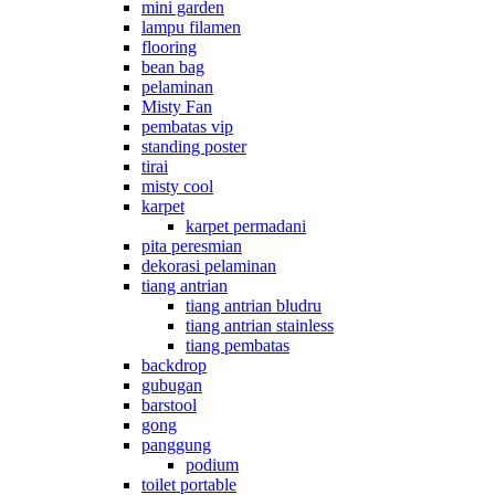
mini garden
lampu filamen
flooring
bean bag
pelaminan
Misty Fan
pembatas vip
standing poster
tirai
misty cool
karpet
karpet permadani
pita peresmian
dekorasi pelaminan
tiang antrian
tiang antrian bludru
tiang antrian stainless
tiang pembatas
backdrop
gubugan
barstool
gong
panggung
podium
toilet portable