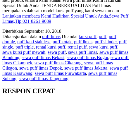
satu produk terbaru kami adalah sewa puff limas.Kami Hadirkan
Spesial Untuk Anda TENDA BERKUALITAS Puff limas
merupakan salah satu model kursi puff yang kami sewakan dan…
Lanjutkan membaca
Kami Hadirkan Spesial Untuk Anda,Sewa Puff
Limas,Tlp.021-8261-9089
Diterbitkan
September 10, 2018
Dikategorikan dalam
puff limas
Ditandai
kursi puff
,
puff
,
puff
double
,
puff kaki stainless
,
puff kotak
,
puff limas
,
puff silinder
,
puff
single
,
puff triple
,
rental kursi puff
,
rental puff
,
sewa kursi puff
,
sewa kursi puff mewah
,
sewa puff
,
sewa puff limas
,
sewa puff limas
Bandung
,
sewa puff limas Bekasi
,
sewa puff limas Bogor
,
sewa puff
limas Cikampek
,
sewa puff limas Cikarang
,
sewa puff limas
Cilegon
,
sewa puff limas Depok
,
sewa puff limas Jakarta
,
sewa puff
limas Karawang
,
sewa puff limas Purwakarta
,
sewa puff limas
Subang
,
sewa puff limas Tangerang
RESPON CEPAT