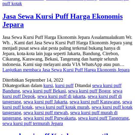
puff kotak
Jasa Sewa Kursi Puff Harga Ekonomis
Jepara
Jasa Sewa Kursi Puff Harga Ekonomis Jepara Assalamualaikum Wr.
Wb. , Kami dari Jasa Sewa Kursi Puff Harga Ekonomis Jepara yang
menjadi pusat sewa alat pesta paling terkenal bukang hanya di
Jepara, kota-kota lain juga seperti Jakarta, Bandung, Cirebon,
Cikarang, Karawang, Bekasi, Tangerang dan hampir seluruh
indonesia. Kami siap melayani anda VIA WhatsApp atau pun…
Lanjutkan membaca
Jasa Sewa Kursi Puff Harga Ekonomis Jepara
Diterbitkan
September 14, 2022
Dikategorikan dalam
kursi
,
kursi puff
Ditandai
sewa kursi puff
Bandung
,
sewa kursi puff Bekasi
,
sewa kursi puff Bogor
,
sewa
kursi puff Depok
,
sewa kursi puff di jakarta
,
sewa kursi puff di
tangerang
,
sewa kursi puff Jakarta
,
sewa kursi puff Karawang
,
sewa
kursi puff kotak
,
sewa kursi puff kotak murah
,
sewa kursi puff kotak
tangerang
,
sewa kursi puff mewah
,
sewa kursi puff murah di
tangerang
,
sewa kursi puff Purwakarta
,
sewa kursi puff Tangerang
,
sewa kursi puff termurah Jepara