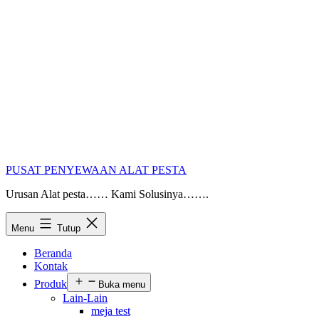
PUSAT PENYEWAAN ALAT PESTA
Urusan Alat pesta…… Kami Solusinya…….
Menu
Tutup
Beranda
Kontak
Produk
Buka menu
Lain-Lain
meja test