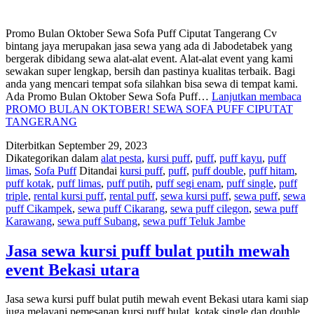
Promo Bulan Oktober Sewa Sofa Puff Ciputat Tangerang Cv
bintang jaya merupakan jasa sewa yang ada di Jabodetabek yang
bergerak dibidang sewa alat-alat event. Alat-alat event yang kami
sewakan super lengkap, bersih dan pastinya kualitas terbaik. Bagi
anda yang mencari tempat sofa silahkan bisa sewa di tempat kami.
Ada Promo Bulan Oktober Sewa Sofa Puff…
Lanjutkan membaca
PROMO BULAN OKTOBER! SEWA SOFA PUFF CIPUTAT
TANGERANG
Diterbitkan
September 29, 2023
Dikategorikan dalam
alat pesta
,
kursi puff
,
puff
,
puff kayu
,
puff
limas
,
Sofa Puff
Ditandai
kursi puff
,
puff
,
puff double
,
puff hitam
,
puff kotak
,
puff limas
,
puff putih
,
puff segi enam
,
puff single
,
puff
triple
,
rental kursi puff
,
rental puff
,
sewa kursi puff
,
sewa puff
,
sewa
puff Cikampek
,
sewa puff Cikarang
,
sewa puff cilegon
,
sewa puff
Karawang
,
sewa puff Subang
,
sewa puff Teluk Jambe
Jasa sewa kursi puff bulat putih mewah
event Bekasi utara
Jasa sewa kursi puff bulat putih mewah event Bekasi utara kami siap
juga melayani pemesanan kursi puff bulat, kotak single dan double