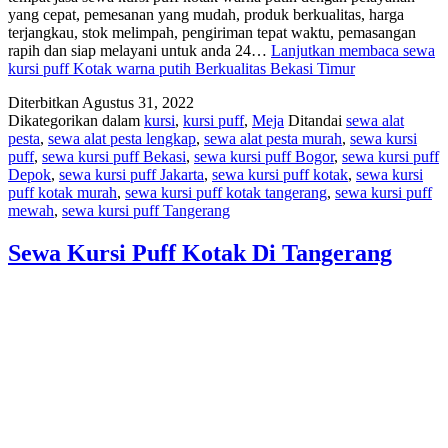
yang cepat, pemesanan yang mudah, produk berkualitas, harga
terjangkau, stok melimpah, pengiriman tepat waktu, pemasangan
rapih dan siap melayani untuk anda 24…
Lanjutkan membaca
sewa
kursi puff Kotak warna putih Berkualitas Bekasi Timur
Diterbitkan
Agustus 31, 2022
Dikategorikan dalam
kursi
,
kursi puff
,
Meja
Ditandai
sewa alat
pesta
,
sewa alat pesta lengkap
,
sewa alat pesta murah
,
sewa kursi
puff
,
sewa kursi puff Bekasi
,
sewa kursi puff Bogor
,
sewa kursi puff
Depok
,
sewa kursi puff Jakarta
,
sewa kursi puff kotak
,
sewa kursi
puff kotak murah
,
sewa kursi puff kotak tangerang
,
sewa kursi puff
mewah
,
sewa kursi puff Tangerang
Sewa Kursi Puff Kotak Di Tangerang