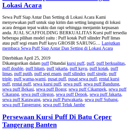
Lokasi Acara
Sewa Puff Siap Antar Dan Setting di Lokasi Acara Kami
menyewakan puff untuk siap kirim dan setting langsung di lokasi
acara dengan tepat waktu dan rapi sehingga menjamin kepuasan
anda. JUAL SCAFFOLDING BERKUALITAS Kursi puff tersedia
beberapa pilihan model yaitu : Puff kotak Puff silinder Puff limas
atau puff segi enam Puff kayu GROSIR SARUNG…
Lanjutkan
membaca
Sewa Puff Siap Antar Dan Setting di Lokasi Acara
Diterbitkan
April 25, 2019
Dikategorikan dalam
puff
Ditandai
kursi puff
,
puff
,
puff berkualitas
,
puff double
,
puff hitam
,
puff jakarta
,
puff kayu
,
puff kotak
,
puff
limas
,
puff putih
,
puff segi enam
,
puff silinder
,
puff single
,
puff
triple
,
puff warna-warni
,
pusat puff
,
pusat sewa puff
,
rental kursi
puff
,
rental puff
,
sewa kursi puff
,
sewa puff
,
sewa puff Bandung
,
sewa puff Bekasi
,
sewa puff Bogor
,
sewa puff Cikampek
,
sewa puff
Cikarang
,
sewa puff cilegon
,
sewa puff Depok
,
sewa puff Jakarta
,
sewa puff Karawang
,
sewa puff Purwakarta
,
sewa puff Subang
,
sewa puff Tangerang
,
sewa puff Teluk Jambe
Persewaan Kursi Puff Di Batu Ceper
Tangerang Banten