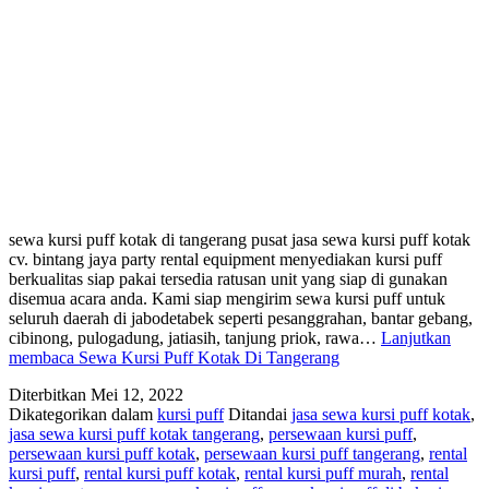
sewa kursi puff kotak di tangerang pusat jasa sewa kursi puff kotak
cv. bintang jaya party rental equipment menyediakan kursi puff
berkualitas siap pakai tersedia ratusan unit yang siap di gunakan
disemua acara anda. Kami siap mengirim sewa kursi puff untuk
seluruh daerah di jabodetabek seperti pesanggrahan, bantar gebang,
cibinong, pulogadung, jatiasih, tanjung priok, rawa…
Lanjutkan
membaca
Sewa Kursi Puff Kotak Di Tangerang
Diterbitkan
Mei 12, 2022
Dikategorikan dalam
kursi puff
Ditandai
jasa sewa kursi puff kotak
,
jasa sewa kursi puff kotak tangerang
,
persewaan kursi puff
,
persewaan kursi puff kotak
,
persewaan kursi puff tangerang
,
rental
kursi puff
,
rental kursi puff kotak
,
rental kursi puff murah
,
rental