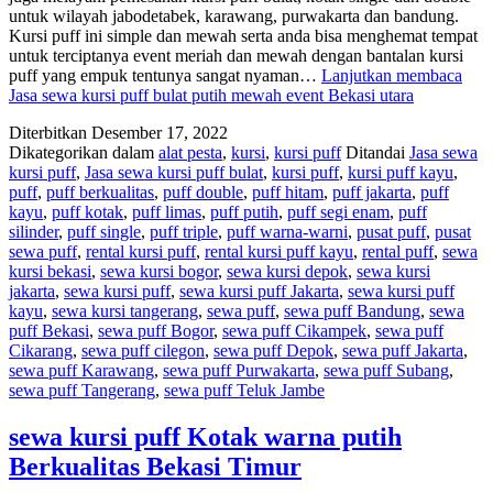
untuk wilayah jabodetabek, karawang, purwakarta dan bandung.
Kursi puff ini simple dan mewah serta anda bisa menghemat tempat
untuk terciptanya event meriah dan mewah dengan bantalan kursi
puff yang empuk tentunya sangat nyaman…
Lanjutkan membaca
Jasa sewa kursi puff bulat putih mewah event Bekasi utara
Diterbitkan
Desember 17, 2022
Dikategorikan dalam
alat pesta
,
kursi
,
kursi puff
Ditandai
Jasa sewa
kursi puff
,
Jasa sewa kursi puff bulat
,
kursi puff
,
kursi puff kayu
,
puff
,
puff berkualitas
,
puff double
,
puff hitam
,
puff jakarta
,
puff
kayu
,
puff kotak
,
puff limas
,
puff putih
,
puff segi enam
,
puff
silinder
,
puff single
,
puff triple
,
puff warna-warni
,
pusat puff
,
pusat
sewa puff
,
rental kursi puff
,
rental kursi puff kayu
,
rental puff
,
sewa
kursi bekasi
,
sewa kursi bogor
,
sewa kursi depok
,
sewa kursi
jakarta
,
sewa kursi puff
,
sewa kursi puff Jakarta
,
sewa kursi puff
kayu
,
sewa kursi tangerang
,
sewa puff
,
sewa puff Bandung
,
sewa
puff Bekasi
,
sewa puff Bogor
,
sewa puff Cikampek
,
sewa puff
Cikarang
,
sewa puff cilegon
,
sewa puff Depok
,
sewa puff Jakarta
,
sewa puff Karawang
,
sewa puff Purwakarta
,
sewa puff Subang
,
sewa puff Tangerang
,
sewa puff Teluk Jambe
sewa kursi puff Kotak warna putih
Berkualitas Bekasi Timur