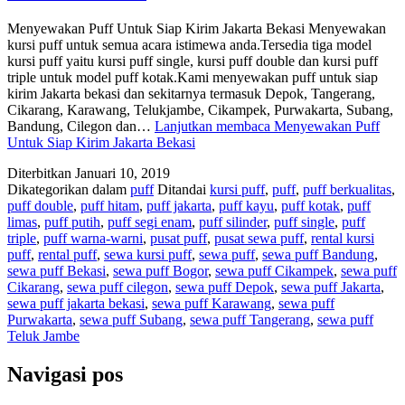
Menyewakan Puff Untuk Siap Kirim Jakarta Bekasi Menyewakan
kursi puff untuk semua acara istimewa anda.Tersedia tiga model
kursi puff yaitu kursi puff single, kursi puff double dan kursi puff
triple untuk model puff kotak.Kami menyewakan puff untuk siap
kirim Jakarta bekasi dan sekitarnya termasuk Depok, Tangerang,
Cikarang, Karawang, Telukjambe, Cikampek, Purwakarta, Subang,
Bandung, Cilegon dan…
Lanjutkan membaca
Menyewakan Puff
Untuk Siap Kirim Jakarta Bekasi
Diterbitkan
Januari 10, 2019
Dikategorikan dalam
puff
Ditandai
kursi puff
,
puff
,
puff berkualitas
,
puff double
,
puff hitam
,
puff jakarta
,
puff kayu
,
puff kotak
,
puff
limas
,
puff putih
,
puff segi enam
,
puff silinder
,
puff single
,
puff
triple
,
puff warna-warni
,
pusat puff
,
pusat sewa puff
,
rental kursi
puff
,
rental puff
,
sewa kursi puff
,
sewa puff
,
sewa puff Bandung
,
sewa puff Bekasi
,
sewa puff Bogor
,
sewa puff Cikampek
,
sewa puff
Cikarang
,
sewa puff cilegon
,
sewa puff Depok
,
sewa puff Jakarta
,
sewa puff jakarta bekasi
,
sewa puff Karawang
,
sewa puff
Purwakarta
,
sewa puff Subang
,
sewa puff Tangerang
,
sewa puff
Teluk Jambe
Navigasi pos