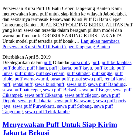
Persewaan Kursi Puff Di Batu Ceper Tangerang Banten Kami
menyewakan kursi puff untuk siap kirim ke wilayah Jabodetabek
dan sekitarnya termasuk Persewaan Kursi Puff Di Batu Ceper
Tangerang Banten. JUAL SCAFFOLDING BERKUALITAS Puff
yang kami sewakan tersedia dalam beragam pilihan model dan
warna puff menarik. GROSIR SARUNG KURSI JAKARTA
Untuk model puff tersedia puff kotak,…
Lanjutkan membaca
Persewaan Kursi Puff Di Batu Ceper Tangerang Banten
Diterbitkan
April 5, 2019
Dikategorikan dalam
puff
Ditandai
kursi puff
,
puff
,
puff berkualitas
,
puff double
,
puff hitam
,
puff jakarta
,
puff kayu
,
puff kotak
,
puff
limas
,
puff putih
,
puff segi enam
,
puff silinder
,
puff single
,
puff
triple
,
puff warna-warni
,
pusat puff
,
pusat sewa puff
,
rental kursi
puff
,
rental puff
,
sewa kursi puff
,
sewa puff
,
sewa puff Bandung
,
sewa puff batuceper
,
sewa puff Bekasi
,
sewa puff Bogor
,
sewa puff
Cikampek
,
sewa puff Cikarang
,
sewa puff cilegon
,
sewa puff
Depok
,
sewa puff Jakarta
,
sewa puff Karawang
,
sewa puff poris
jaya
,
sewa puff Purwakarta
,
sewa puff Subang
,
sewa puff
Tangerang
,
sewa puff Teluk Jambe
Menyewakan Puff Untuk Siap Kirim
Jakarta Bekasi