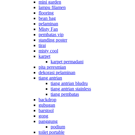
mini garden
lampu filamen
flooring
bean bag
pelaminan
Misty Fan
pembatas vip
standing poster
tirai
misty cool
karpet
karpet permadani
pita peresmian
dekorasi pelaminan
tiang antrian
tiang antrian bludru
tiang antrian stainless
tiang pembatas
backdrop
gubugan
barstool
gong
panggung
podium
toilet portable