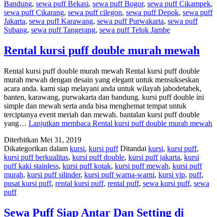
Bandung
,
sewa puff Bekasi
,
sewa puff Bogor
,
sewa puff Cikampek
,
sewa puff Cikarang
,
sewa puff cilegon
,
sewa puff Depok
,
sewa puff
Jakarta
,
sewa puff Karawang
,
sewa puff Purwakarta
,
sewa puff
Subang
,
sewa puff Tangerang
,
sewa puff Teluk Jambe
Rental kursi puff double murah mewah
Rental kursi puff double murah mewah Rental kursi puff double
murah mewah dengan desain yang elegant untuk mensukseskan
acara anda. kami siap melayani anda untuk wilayah jabodetabek,
banten, karawang, purwakarta dan bandung. kursi puff double ini
simple dan mewah serta anda bisa menghemat tempat untuk
terciptanya event meriah dan mewah. bantalan kursi puff double
yang…
Lanjutkan membaca
Rental kursi puff double murah mewah
Diterbitkan
Mei 31, 2019
Dikategorikan dalam
kursi
,
kursi puff
Ditandai
kursi
,
kursi puff
,
kursi puff berkualitas
,
kursi puff double
,
kursi puff jakarta
,
kursi
puff kaki stainless
,
kursi puff kotak
,
kursi puff mewah
,
kursi puff
murah
,
kursi puff silinder
,
kursi puff warna-warni
,
kursi vip
,
puff
,
pusat kursi puff
,
rental kursi puff
,
rental puff
,
sewa kursi puff
,
sewa
puff
Sewa Puff Siap Antar Dan Setting di