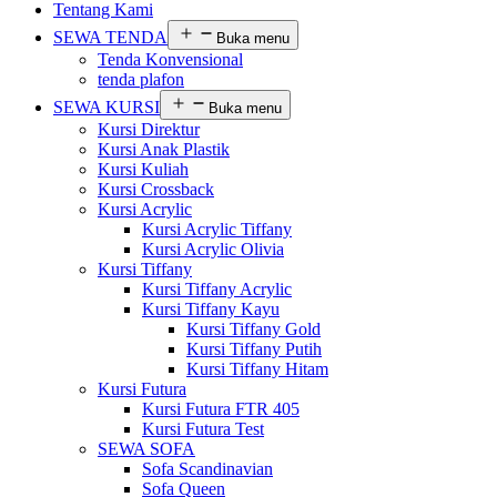
Tentang Kami
SEWA TENDA
Buka menu
Tenda Konvensional
tenda plafon
SEWA KURSI
Buka menu
Kursi Direktur
Kursi Anak Plastik
Kursi Kuliah
Kursi Crossback
Kursi Acrylic
Kursi Acrylic Tiffany
Kursi Acrylic Olivia
Kursi Tiffany
Kursi Tiffany Acrylic
Kursi Tiffany Kayu
Kursi Tiffany Gold
Kursi Tiffany Putih
Kursi Tiffany Hitam
Kursi Futura
Kursi Futura FTR 405
Kursi Futura Test
SEWA SOFA
Sofa Scandinavian
Sofa Queen