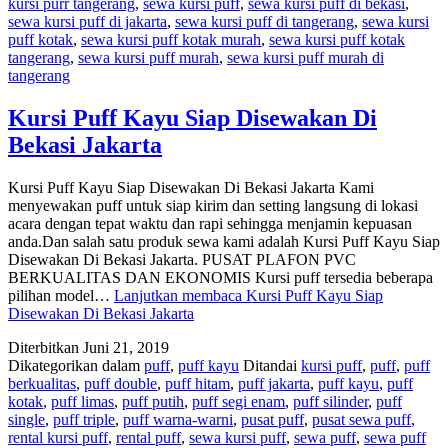
kursi purr tangerang
,
sewa kursi puff
,
sewa kursi puff di bekasi
,
sewa kursi puff di jakarta
,
sewa kursi puff di tangerang
,
sewa kursi
puff kotak
,
sewa kursi puff kotak murah
,
sewa kursi puff kotak
tangerang
,
sewa kursi puff murah
,
sewa kursi puff murah di
tangerang
Kursi Puff Kayu Siap Disewakan Di
Bekasi Jakarta
Kursi Puff Kayu Siap Disewakan Di Bekasi Jakarta Kami
menyewakan puff untuk siap kirim dan setting langsung di lokasi
acara dengan tepat waktu dan rapi sehingga menjamin kepuasan
anda.Dan salah satu produk sewa kami adalah Kursi Puff Kayu Siap
Disewakan Di Bekasi Jakarta. PUSAT PLAFON PVC
BERKUALITAS DAN EKONOMIS Kursi puff tersedia beberapa
pilihan model…
Lanjutkan membaca
Kursi Puff Kayu Siap
Disewakan Di Bekasi Jakarta
Diterbitkan
Juni 21, 2019
Dikategorikan dalam
puff
,
puff kayu
Ditandai
kursi puff
,
puff
,
puff
berkualitas
,
puff double
,
puff hitam
,
puff jakarta
,
puff kayu
,
puff
kotak
,
puff limas
,
puff putih
,
puff segi enam
,
puff silinder
,
puff
single
,
puff triple
,
puff warna-warni
,
pusat puff
,
pusat sewa puff
,
rental kursi puff
,
rental puff
,
sewa kursi puff
,
sewa puff
,
sewa puff