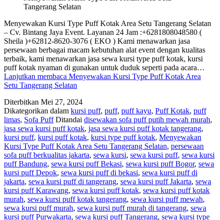
Tangerang Selatan
Menyewakan Kursi Type Puff Kotak Area Setu Tangerang Selatan
– Cv. Bintang Jaya Event. Layanan 24 Jam :+6281808048580 (
Sheila )+62812-8620-3076 ( EKO ) Kami menawarkan jasa
persewaan berbagai macam kebutuhan alat event dengan kualitas
terbaik, kami menawarkan jasa sewa kursi type puff kotak, kursi
puff kotak nyaman di gunakan untuk duduk seperti pada acara…
Lanjutkan membaca
Menyewakan Kursi Type Puff Kotak Area
Setu Tangerang Selatan
Diterbitkan
Mei 27, 2024
Dikategorikan dalam
kursi puff
,
puff
,
puff kayu
,
Puff Kotak
,
puff
limas
,
Sofa Puff
Ditandai
disewakan sofa puff putih mewah murah
,
jasa sewa kursi puff kotak
,
jasa sewa kursi puff kotak tangerang
,
kursi puff
,
kursi puff kotak
,
kursi type puff kotak
,
Menyewakan
Kursi Type Puff Kotak Area Setu Tangerang Selatan
,
persewaan
sofa puff berkualitas jakarta
,
sewa kursi
,
sewa kursi puff
,
sewa kursi
puff Bandung
,
sewa kursi puff Bekasi
,
sewa kursi puff Bogor
,
sewa
kursi puff Depok
,
sewa kursi puff di bekasi
,
sewa kursi puff di
jakarta
,
sewa kursi puff di tangerang
,
sewa kursi puff Jakarta
,
sewa
kursi puff Karawang
,
sewa kursi puff kotak
,
sewa kursi puff kotak
murah
,
sewa kursi puff kotak tangerang
,
sewa kursi puff mewah
,
sewa kursi puff murah
,
sewa kursi puff murah di tangerang
,
sewa
kursi puff Purwakarta
,
sewa kursi puff Tangerang
,
sewa kursi type