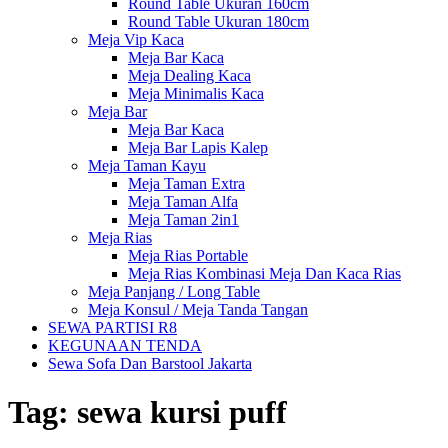
Round Table Ukuran 160cm
Round Table Ukuran 180cm
Meja Vip Kaca
Meja Bar Kaca
Meja Dealing Kaca
Meja Minimalis Kaca
Meja Bar
Meja Bar Kaca
Meja Bar Lapis Kalep
Meja Taman Kayu
Meja Taman Extra
Meja Taman Alfa
Meja Taman 2in1
Meja Rias
Meja Rias Portable
Meja Rias Kombinasi Meja Dan Kaca Rias
Meja Panjang / Long Table
Meja Konsul / Meja Tanda Tangan
SEWA PARTISI R8
KEGUNAAN TENDA
Sewa Sofa Dan Barstool Jakarta
Tag:
sewa kursi puff