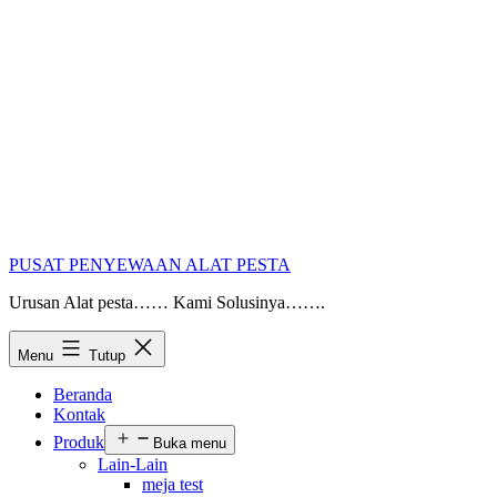
PUSAT PENYEWAAN ALAT PESTA
Urusan Alat pesta…… Kami Solusinya…….
Menu
Tutup
Beranda
Kontak
Produk
Buka menu
Lain-Lain
meja test