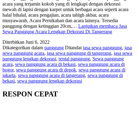
acara yang terjamin kokoh yang di lengkapi dengan dekorasi
mewah di lapisi dengan karpet untuk berbagai acara seperti acara
halal bihalal, acara pengajian, acara tablgh akbar, acara
musyawarah, Acara Pernikahan dan acara lainnya. Tersedia
panggung dengan ketinggian 20cm,…
Lanjutkan membaca
Jasa
Sewa Panggung Acara Lengkap Dekorasi Di Tangerang
Diterbitkan
Juni 6, 2022
Dikategorikan dalam
panggung
Ditandai
jasa sewa panggung
,
jasa
sewa panggung acara
,
jasa sewa panggung di tangerang
,
jasa sewa
panggung lengkap dekorasi
,
rental panggung
,
Sewa panggung
acara
,
sewa panggung acara di bekasi
,
sewa panggung acara di
bogor
,
sewa panggung acara di depok
,
sewa panggung acara di
jakarta
,
sewa panggung acara di tangerang
,
sewa panggung di
bekasi
,
sewa panggung lengkap dekorasi
RESPON CEPAT