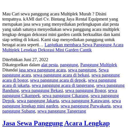
Mau Cari sewa panggung acara Multiplek Murah ? Disini
tempatnya. kAMI dari Cv. Bintang Jaya Rental Equipment yang
merupakan jasa sewa yang menyediakan perlengkapan alat pesta
yang salah satunya menyediakan sewa panggung acara multiplek
lengkap dengan dekorasi mini garden cantik berkualitas dan kami
siap setting di lokasi. Kami siap menyediakan panggung untuk
beragai acara seperti…
Lanjutkan membaca
Sewa Panggung Acara
Multiplek Lengkap Dekorasi Mini Garden Cantik
Diterbitkan
Juni 27, 2022
Dikategorikan dalam
alat pesta
,
panggung
,
Panggung Multiplek
Ditandai
jasa sewa panggung acara
,
sewa panggung
,
Sewa
panggung acara
,
sewa panggung acara di bekasi
,
sewa panggung
acara di bogor
,
sewa panggung acara di depok
,
sewa panggung
acara di jakarta
,
sewa panggung acara di tangerang
,
sewa panggung
Bandung
,
sewa panggung Bekasi
,
sewa panggung Bogor
,
sewa
panggung Cikampek
,
sewa panggung Cikarang
,
sewa panggung
Depok
,
sewa panggung Jakarta
,
sewa panggung Karawang
,
sewa
panggung lengkap mini garden
,
sewa panggung Purwakarta
,
sewa
panggung Subang
,
sewa panggung Tangerang
Jasa Sewa Panggung Acara Lengkap