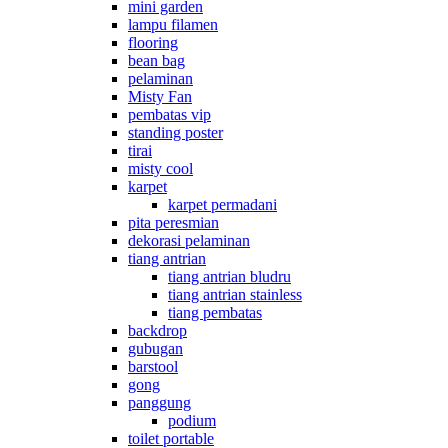
mini garden
lampu filamen
flooring
bean bag
pelaminan
Misty Fan
pembatas vip
standing poster
tirai
misty cool
karpet
karpet permadani
pita peresmian
dekorasi pelaminan
tiang antrian
tiang antrian bludru
tiang antrian stainless
tiang pembatas
backdrop
gubugan
barstool
gong
panggung
podium
toilet portable