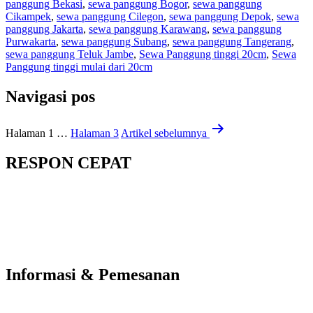
panggung Bekasi
,
sewa panggung Bogor
,
sewa panggung
Cikampek
,
sewa panggung Cilegon
,
sewa panggung Depok
,
sewa
panggung Jakarta
,
sewa panggung Karawang
,
sewa panggung
Purwakarta
,
sewa panggung Subang
,
sewa panggung Tangerang
,
sewa panggung Teluk Jambe
,
Sewa Panggung tinggi 20cm
,
Sewa
Panggung tinggi mulai dari 20cm
Navigasi pos
Halaman 1
…
Halaman 3
Artikel
sebelumnya
RESPON CEPAT
Informasi & Pemesanan