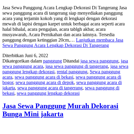
Jasa Sewa Panggung Acara Lengkap Dekorasi Di Tangerang Jasa
sewa panggung acara di tangerang siap menyediakan panggung
acara yang terjamin kokoh yang di lengkapi dengan dekorasi
mewah di lapisi dengan karpet untuk berbagai acara seperti acara
halal bihalal, acara pengajian, acara tablgh akbar, acara
musyawarah, Acara Pernikahan dan acara lainnya. Tersedia
panggung dengan ketinggian 20cm,…
Lanjutkan membaca
Jasa
Sewa Panggung Acara Lengkap Dekorasi Di Tangerang
Diterbitkan
Juni 6, 2022
Dikategorikan dalam
panggung
Ditandai
jasa sewa panggung
,
jasa
sewa panggung acara
,
jasa sewa panggung di tangerang
,
jasa sewa
panggung lengkap dekorasi
,
rental panggung
,
Sewa panggung
acara
,
sewa panggung acara di bekasi
,
sewa panggung acara di
bogor
,
sewa panggung acara di depok
,
sewa panggung acara di
jakarta
,
sewa panggung acara di tangerang
,
sewa panggung di
bekasi
,
sewa panggung lengkap dekorasi
Jasa Sewa Panggung Murah Dekorasi
Bunga Mini jakarta