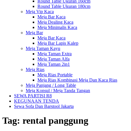
Round Table Ukuran 160cm
Round Table Ukuran 180cm
Meja Vip Kaca
Meja Bar Kaca
Meja Dealing Kaca
Meja Minimalis Kaca
Meja Bar
Meja Bar Kaca
Meja Bar Lapis Kalep
Meja Taman Kayu
Meja Taman Extra
Meja Taman Alfa
Meja Taman 2in1
Meja Rias
Meja Rias Portable
Meja Rias Kombinasi Meja Dan Kaca Rias
Meja Panjang / Long Table
Meja Konsul / Meja Tanda Tangan
SEWA PARTISI R8
KEGUNAAN TENDA
Sewa Sofa Dan Barstool Jakarta
Tag:
rental panggung