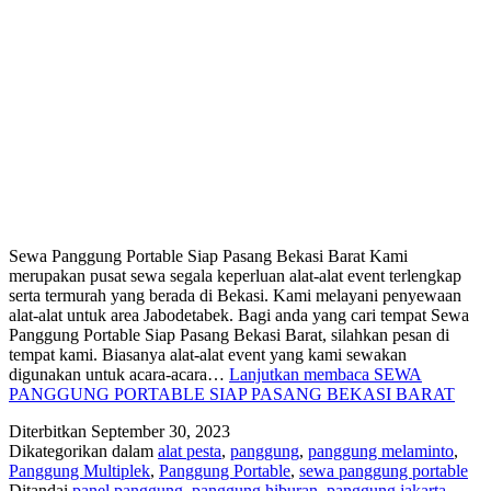
Sewa Panggung Portable Siap Pasang Bekasi Barat Kami
merupakan pusat sewa segala keperluan alat-alat event terlengkap
serta termurah yang berada di Bekasi. Kami melayani penyewaan
alat-alat untuk area Jabodetabek. Bagi anda yang cari tempat Sewa
Panggung Portable Siap Pasang Bekasi Barat, silahkan pesan di
tempat kami. Biasanya alat-alat event yang kami sewakan
digunakan untuk acara-acara…
Lanjutkan membaca
SEWA
PANGGUNG PORTABLE SIAP PASANG BEKASI BARAT
Diterbitkan
September 30, 2023
Dikategorikan dalam
alat pesta
,
panggung
,
panggung melaminto
,
Panggung Multiplek
,
Panggung Portable
,
sewa panggung portable
Ditandai
panel panggung
,
panggung hiburan
,
panggung jakarta
,