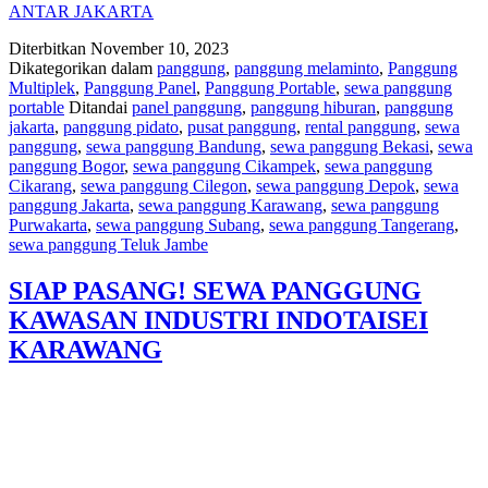
ANTAR JAKARTA
Diterbitkan
November 10, 2023
Dikategorikan dalam
panggung
,
panggung melaminto
,
Panggung
Multiplek
,
Panggung Panel
,
Panggung Portable
,
sewa panggung
portable
Ditandai
panel panggung
,
panggung hiburan
,
panggung
jakarta
,
panggung pidato
,
pusat panggung
,
rental panggung
,
sewa
panggung
,
sewa panggung Bandung
,
sewa panggung Bekasi
,
sewa
panggung Bogor
,
sewa panggung Cikampek
,
sewa panggung
Cikarang
,
sewa panggung Cilegon
,
sewa panggung Depok
,
sewa
panggung Jakarta
,
sewa panggung Karawang
,
sewa panggung
Purwakarta
,
sewa panggung Subang
,
sewa panggung Tangerang
,
sewa panggung Teluk Jambe
SIAP PASANG! SEWA PANGGUNG
KAWASAN INDUSTRI INDOTAISEI
KARAWANG