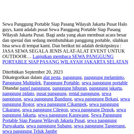
Sewa Panggung Portable Siap Pasang Wilayah Jakarta Pusat Halo
guys, kami adalah pusat Sewa Panggung Portable Siap Pasang
Wilayah Jakarta Pusat. Bagi anda yang akan membuat acara besar
dan spesial dan sedang membutuhkan panggung portable, silahkan
bisa sewa di tempat kami. Dan berikut ini adalah deskripsinya :
JASA SEWA SEGALA JENIS ALAT-ALAT EVENT UNTUK
OUTDOOR…
Lanjutkan membaca
SEWA PANGGUNG
PORTABLE SIAP PASANG WILAYAH JAKARTA SELATAN
Diterbitkan
September 20, 2023
Dikategorikan dalam
alat pesta
,
panggung
,
panggung melaminto
,
Panggung Multiplek
,
Panggung Portable
,
sewa panggung portable
Ditandai
panel panggung
,
panggung hiburan
,
panggung jakarta
,
panggung pidato
,
pusat panggung
,
rental panggung
,
sewa
panggung
,
sewa panggung Bandung
,
sewa panggung Bekasi
,
sewa
panggung Bogor
,
sewa panggung Cikampek
,
sewa panggung
Cikarang
,
sewa panggung Cilegon
,
sewa panggung Depok
,
sewa
panggung Jakarta
,
sewa panggung Karawang
,
Sewa Panggung
Portable Siap Pasang Wilayah Jakarta Pusat
,
sewa panggung
Purwakarta
,
sewa panggung Subang
,
sewa panggung Tangerang
,
sewa panggung Teluk Jambe