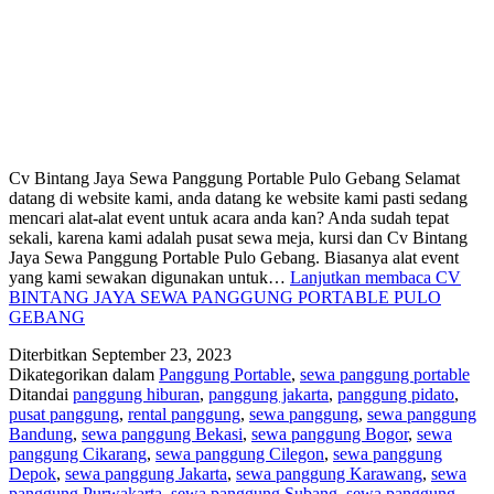
Cv Bintang Jaya Sewa Panggung Portable Pulo Gebang Selamat
datang di website kami, anda datang ke website kami pasti sedang
mencari alat-alat event untuk acara anda kan? Anda sudah tepat
sekali, karena kami adalah pusat sewa meja, kursi dan Cv Bintang
Jaya Sewa Panggung Portable Pulo Gebang. Biasanya alat event
yang kami sewakan digunakan untuk…
Lanjutkan membaca
CV
BINTANG JAYA SEWA PANGGUNG PORTABLE PULO
GEBANG
Diterbitkan
September 23, 2023
Dikategorikan dalam
Panggung Portable
,
sewa panggung portable
Ditandai
panggung hiburan
,
panggung jakarta
,
panggung pidato
,
pusat panggung
,
rental panggung
,
sewa panggung
,
sewa panggung
Bandung
,
sewa panggung Bekasi
,
sewa panggung Bogor
,
sewa
panggung Cikarang
,
sewa panggung Cilegon
,
sewa panggung
Depok
,
sewa panggung Jakarta
,
sewa panggung Karawang
,
sewa
panggung Purwakarta
,
sewa panggung Subang
,
sewa panggung