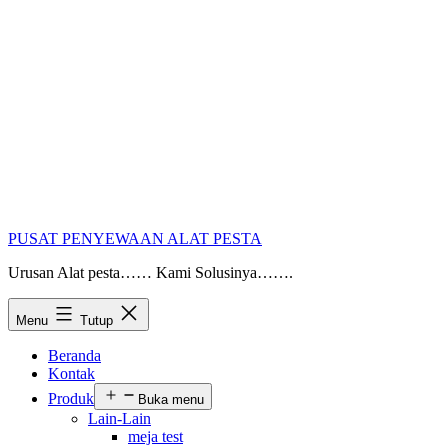
PUSAT PENYEWAAN ALAT PESTA
Urusan Alat pesta…… Kami Solusinya…….
Menu
Tutup
Beranda
Kontak
Produk
Buka menu
Lain-Lain
meja test