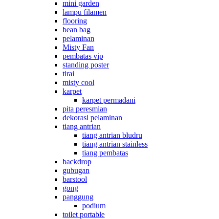
mini garden
lampu filamen
flooring
bean bag
pelaminan
Misty Fan
pembatas vip
standing poster
tirai
misty cool
karpet
karpet permadani
pita peresmian
dekorasi pelaminan
tiang antrian
tiang antrian bludru
tiang antrian stainless
tiang pembatas
backdrop
gubugan
barstool
gong
panggung
podium
toilet portable