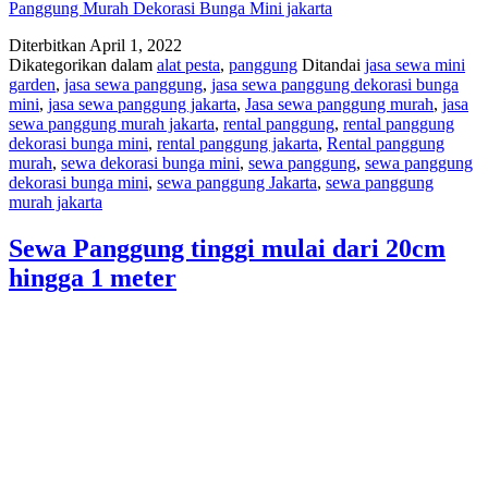
Panggung Murah Dekorasi Bunga Mini jakarta
Diterbitkan
April 1, 2022
Dikategorikan dalam
alat pesta
,
panggung
Ditandai
jasa sewa mini
garden
,
jasa sewa panggung
,
jasa sewa panggung dekorasi bunga
mini
,
jasa sewa panggung jakarta
,
Jasa sewa panggung murah
,
jasa
sewa panggung murah jakarta
,
rental panggung
,
rental panggung
dekorasi bunga mini
,
rental panggung jakarta
,
Rental panggung
murah
,
sewa dekorasi bunga mini
,
sewa panggung
,
sewa panggung
dekorasi bunga mini
,
sewa panggung Jakarta
,
sewa panggung
murah jakarta
Sewa Panggung tinggi mulai dari 20cm
hingga 1 meter