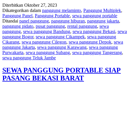
Diterbitkan
Oktober 27, 2023
Dikategorikan dalam
panggung melaminto
,
Panggung Multiplek
,
Panggung Panel
,
Panggung Portable
,
sewa panggung portable
Ditandai
panel panggung
,
panggung hiburan
,
panggung jakarta
,
panggung pidato
,
pusat panggung
,
rental panggung
,
sewa
panggung
,
sewa panggung Bandung
,
sewa panggung Bekasi
,
sewa
panggung Bogor
,
sewa panggung Cikampek
,
sewa panggung
Cikarang
,
sewa panggung Cilegon
,
sewa panggung Depok
,
sewa
panggung Jakarta
,
sewa panggung Karawang
,
sewa panggung
Purwakarta
,
sewa panggung Subang
,
sewa panggung Tangerang
,
sewa panggung Teluk Jambe
SEWA PANGGUNG PORTABLE SIAP
PASANG BEKASI BARAT