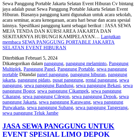
Sewa Panggung Portable Jakarta Selatan Event Hiburan Cv bintang
jaya adalah pusat Sewa Panggung Portable Jakarta Selatan Event
Hiburan. Biasanya panggung kami digunakan untuk acara sekolah,
acara seminar, acara kenegaraan, acara hari besar dan acara spesial
lainnya. Spesifikasi panggung kami sebagai berikut : JASA SEWA
MEJA TENDA DAN KURSI AREA JAKARTA DAN
SEKITARNYA HUBUNGI KAMIPELAYAN…
Lanjutkan
membaca
SEWA PANGGUNG PORTABLE JAKARTA
SELATAN EVENT HIBURAN
Diterbitkan
Februari 5, 2024
Dikategorikan dalam
panggung
,
panggung melaminto
,
Panggung
Multiplek
,
Panggung Panel
,
Panggung Portable
,
sewa panggung
portable
Ditandai
panel panggung
,
panggung hiburan
,
panggung
jakarta
,
panggung pidato
,
pusat panggung
,
rental panggung
,
sewa
panggung
,
sewa panggung Bandung
,
sewa panggung Bekasi
,
sewa
panggung Bogor
,
sewa panggung Cikampek
,
sewa panggung
Cikarang
,
sewa panggung Cilegon
,
sewa panggung Depok
,
sewa
panggung Jakarta
,
sewa panggung Karawang
,
sewa panggung
Purwakarta
,
sewa panggung Subang
,
sewa panggung Tangerang
,
sewa panggung Teluk Jambe
JASA SEWA PANGGUNG UNTUK
EVENT SPESIAL LIMO DEPOK