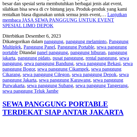
besar dan spesial serta membutuhkan berbagai jenis alat event,
silahkan bisa sewa di cv bintang jaya. Produk-produk yang kami
rentalkan biasa digunakan untuk semua jenis event,…
Lanjutkan
membaca
JASA SEWA PANGGUNG UNTUK EVENT
SPESIAL LIMO DEPOK
Diterbitkan
Desember 6, 2023
Dikategorikan dalam
panggung
,
panggung melaminto
,
Panggung
Multiplek
,
Panggung Panel
,
Panggung Portable
,
sewa panggung
portable
Ditandai
panel panggung
,
panggung hiburan
,
panggung
jakarta
,
panggung pidato
,
pusat panggung
,
rental panggung
,
sewa
panggung
,
sewa panggung Bandung
,
sewa panggung Bekasi
,
sewa
panggung Bogor
,
sewa panggung Cikampek
,
sewa panggung
Cikarang
,
sewa panggung Cilegon
,
sewa panggung Depok
,
sewa
panggung Jakarta
,
sewa panggung Karawang
,
sewa panggung
Purwakarta
,
sewa panggung Subang
,
sewa panggung Tangerang
,
sewa panggung Teluk Jambe
SEWA PANGGUNG PORTABLE
TERDEKAT SIAP ANTAR JAKARTA