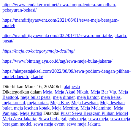
https://www.tendakerucut.net/sewa-lampu-lentera-ramadhan-
pebayuran-bekasi/
https://mandirijayaevent.com/2021/06/01/sewa-meja-beragam-
model/
https://mandirijayaevent.com/2022/01/11/sewa-round-table-jakarta-
pusat/
https://meja.co/category/meja-dealing/
https://www.bintangjaya.co.id/tag/sewa-meja-bulat-jakarta/
https://alatpestajaksel.com/2022/08/09/sewa-podium-dengan-pilihan-
model-daerah-jakarta/
Diterbitkan
Maret 16, 2024
Oleh
alatpesta
Dikategorikan dalam
Meja
,
Meja Akad Nikah
,
Meja Bar Vip
,
Meja
Barstool
,
meja bulat pesta
,
meja dinner
,
meja kantor
,
meja kelas
,
meja konsul
,
meja kotak
,
Meja Kue
,
Meja Lesehan
,
Meja lesehan
bulat
,
meja lesehan kotak
,
Meja Meeting
,
Meja Melaminto
,
Meja
Panjang
,
Meja Partisi
Ditandai
Pusat Sewa Beragam Pilihan Model
Meja Area Jakarta
,
Sewa berbagai jenis meja
,
sewa meja
,
sewa meja
beragam model
,
sewa meja event
,
sewa meja Jakarta