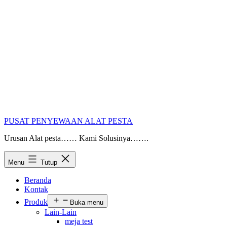
PUSAT PENYEWAAN ALAT PESTA
Urusan Alat pesta…… Kami Solusinya…….
Menu
Tutup
Beranda
Kontak
Produk
Buka menu
Lain-Lain
meja test