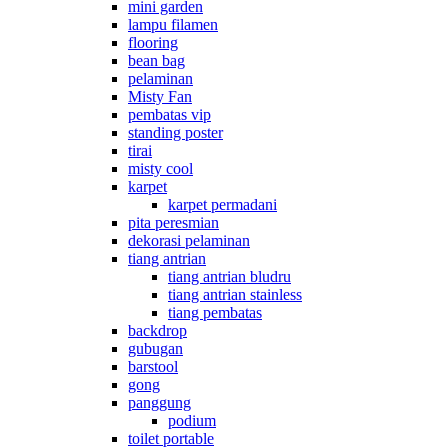
mini garden
lampu filamen
flooring
bean bag
pelaminan
Misty Fan
pembatas vip
standing poster
tirai
misty cool
karpet
karpet permadani
pita peresmian
dekorasi pelaminan
tiang antrian
tiang antrian bludru
tiang antrian stainless
tiang pembatas
backdrop
gubugan
barstool
gong
panggung
podium
toilet portable