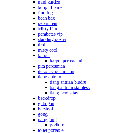
mini garden
lampu filamen
flooring
bean bag
pelaminan
Misty Fan
pembatas vip
standing poster
tirai
misty cool
karpet
karpet permadani
pita peresmian
dekorasi pelaminan
tiang antrian
tiang antrian bludru
tiang antrian stainless
tiang pembatas
backdrop
gubugan
barstool
gong
panggung
podium
toilet portable