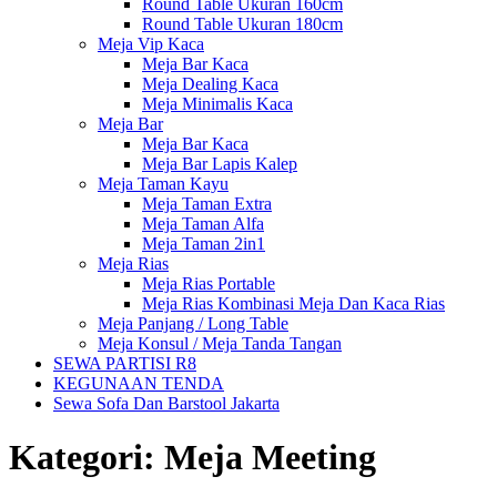
Round Table Ukuran 160cm
Round Table Ukuran 180cm
Meja Vip Kaca
Meja Bar Kaca
Meja Dealing Kaca
Meja Minimalis Kaca
Meja Bar
Meja Bar Kaca
Meja Bar Lapis Kalep
Meja Taman Kayu
Meja Taman Extra
Meja Taman Alfa
Meja Taman 2in1
Meja Rias
Meja Rias Portable
Meja Rias Kombinasi Meja Dan Kaca Rias
Meja Panjang / Long Table
Meja Konsul / Meja Tanda Tangan
SEWA PARTISI R8
KEGUNAAN TENDA
Sewa Sofa Dan Barstool Jakarta
Kategori:
Meja Meeting