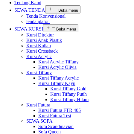
Tentang Kami
SEWA TENDA
Buka menu
Tenda Konvensional
tenda plafon
SEWA KURSI
Buka menu
Kursi Direktur
Kursi Anak Plastik
Kursi Kuliah
Kursi Crossback
Kursi Acrylic
Kursi Acrylic Tiffany
Kursi Acrylic Olivia
Kursi Tiffany
Kursi Tiffany Acrylic
Kursi Tiffany Kayu
Kursi Tiffany Gold
Kursi Tiffany Putih
Kursi Tiffany Hitam
Kursi Futura
Kursi Futura FTR 405
Kursi Futura Test
SEWA SOFA
Sofa Scandinavian
Sofa Queen