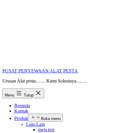
PUSAT PENYEWAAN ALAT PESTA
Urusan Alat pesta…… Kami Solusinya…….
Menu
Tutup
Beranda
Kontak
Produk
Buka menu
Lain-Lain
meja test